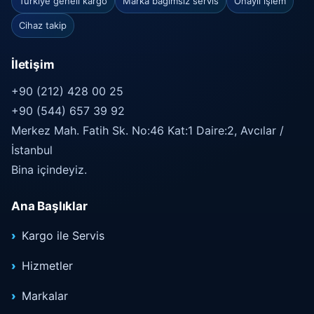
Türkiye geneli kargo
Marka bağımsız servis
Onaylı işlem
Cihaz takip
İletişim
+90 (212) 428 00 25
+90 (544) 657 39 92
Merkez Mah. Fatih Sk. No:46 Kat:1 Daire:2, Avcılar /
İstanbul
Bina içindeyiz.
Ana Başlıklar
Kargo ile Servis
Hizmetler
Markalar