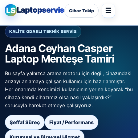
Laptopservis
LS
Cihaz Takip
KALİTE ODAKLI TEKNİK SERVİS
Adana Ceyhan Casper
Laptop Menteşe Tamiri
Bu sayfa yalnızca arama motoru için değil, cihazındaki
arızayı anlamaya çalışan kullanıcı için hazırlanmıştır.
Her onarımda kendimizi kullanıcının yerine koyarak “bu
cihaza kendi cihazımız olsa nasıl yaklaşırdık?”
sorusuyla hareket etmeye çalışıyoruz.
Şeffaf Süreç
Fiyat / Performans
Kurumsal ve Bireysel Hizmet