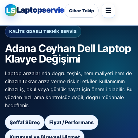
Laptopservis
LS
Cihaz Takip
KALİTE ODAKLI TEKNİK SERVİS
Adana Ceyhan Dell Laptop
Klavye Değişimi
Laptop arızalarında doğru teşhis, hem maliyeti hem de
cihazın tekrar arıza verme riskini etkiler. Kullanıcının
cihazı iş, okul veya günlük hayat için önemli olabilir. Bu
yüzden hızlı ama kontrolsüz değil, doğru müdahale
hedeflenir.
Şeffaf Süreç
Fiyat / Performans
Kurumsal ve Bireysel Hizmet