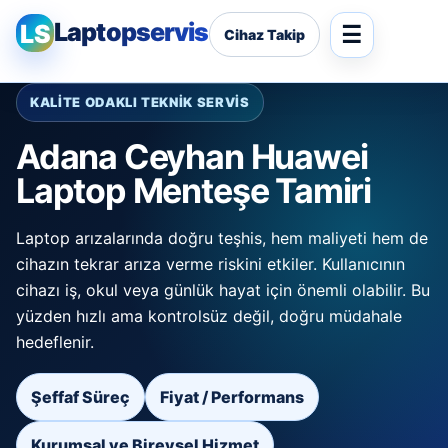
Laptopservis
LS
Cihaz Takip
KALİTE ODAKLI TEKNİK SERVİS
Adana Ceyhan Huawei
Laptop Menteşe Tamiri
Laptop arızalarında doğru teşhis, hem maliyeti hem de
cihazın tekrar arıza verme riskini etkiler. Kullanıcının
cihazı iş, okul veya günlük hayat için önemli olabilir. Bu
yüzden hızlı ama kontrolsüz değil, doğru müdahale
hedeflenir.
Şeffaf Süreç
Fiyat / Performans
Kurumsal ve Bireysel Hizmet