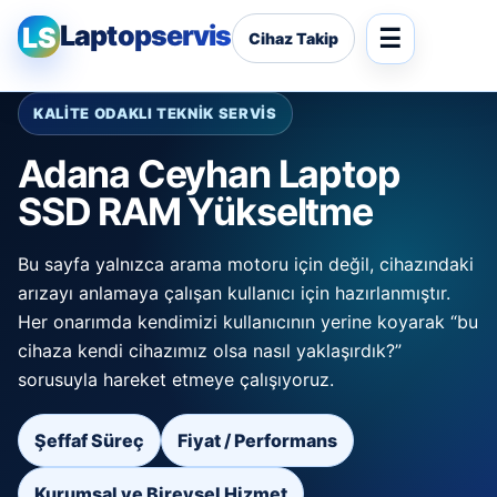
Laptopservis
LS
Cihaz Takip
KALİTE ODAKLI TEKNİK SERVİS
Adana Ceyhan Laptop
SSD RAM Yükseltme
Bu sayfa yalnızca arama motoru için değil, cihazındaki
arızayı anlamaya çalışan kullanıcı için hazırlanmıştır.
Her onarımda kendimizi kullanıcının yerine koyarak “bu
cihaza kendi cihazımız olsa nasıl yaklaşırdık?”
sorusuyla hareket etmeye çalışıyoruz.
Şeffaf Süreç
Fiyat / Performans
Kurumsal ve Bireysel Hizmet