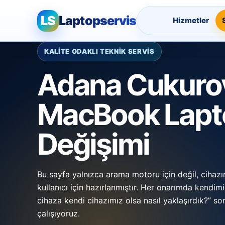
LS
Laptopservis
Hizmetler
KALİTE ODAKLI TEKNİK SERVİS
Adana Cukuro
MacBook Lapt
Değişimi
Bu sayfa yalnızca arama motoru için değil, cihazı
kullanıcı için hazırlanmıştır. Her onarımda kendimi
cihaza kendi cihazımız olsa nasıl yaklaşırdık?” s
çalışıyoruz.