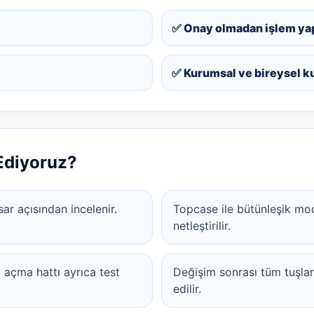
✅ Onay olmadan işlem ya
✅ Kurumsal ve bireysel k
 Ediyoruz?
ar açısından incelenir.
Topcase ile bütünleşik mod
netleştirilir.
 açma hattı ayrıca test
Değişim sonrası tüm tuşla
edilir.