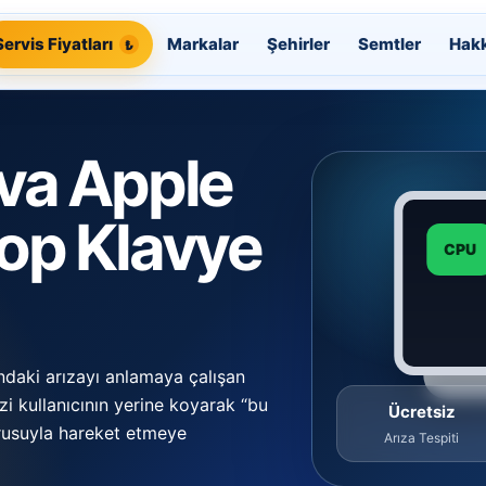
Servis Fiyatları
Markalar
Şehirler
Semtler
Hak
va Apple
op Klavye
CPU
ndaki arızayı anlamaya çalışan
zi kullanıcının yerine koyarak “bu
Ücretsiz
orusuyla hareket etmeye
Arıza Tespiti