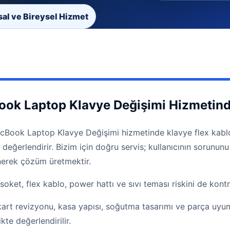
al ve Bireysel Hizmet
ok Laptop Klavye Değişimi Hizmetind
Book Laptop Klavye Değişimi hizmetinde klavye flex kablosu,
ak değerlendirir. Bizim için doğru servis; kullanıcının soru
nerek çözüm üretmektir.
soket, flex kablo, power hattı ve sıvı teması riskini de kont
kart revizyonu, kasa yapısı, soğutma tasarımı ve parça uyu
kte değerlendirilir.