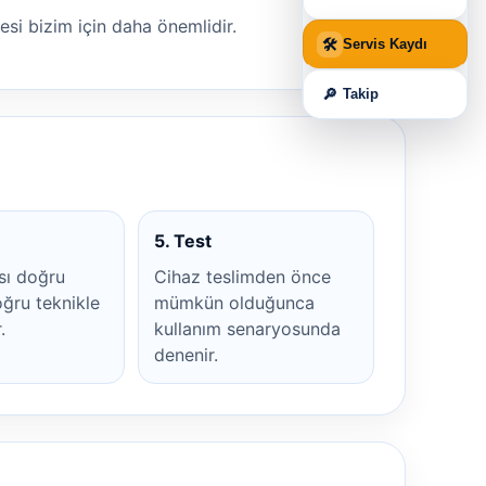
mesi bizim için daha önemlidir.
🛠
Servis Kaydı
🔎
Takip
5. Test
sı doğru
Cihaz teslimden önce
ğru teknikle
mümkün olduğunca
.
kullanım senaryosunda
denenir.