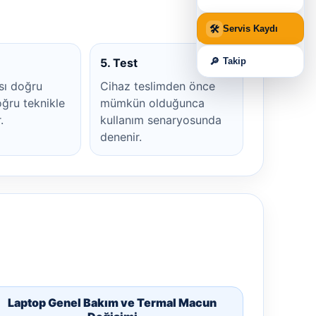
🛠
Servis Kaydı
🔎
Takip
5. Test
sı doğru
Cihaz teslimden önce
ğru teknikle
mümkün olduğunca
.
kullanım senaryosunda
denenir.
Laptop Genel Bakım ve Termal Macun