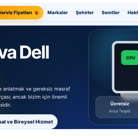
Servis Fiyatları
Markalar
Şehirler
Semtler
Hak
a Dell
CPU
lde anlatmak ve gereksiz masraf
rçası; ancak bizim için önemli
Ücretsiz
sidir.
Arıza Tespiti
al ve Bireysel Hizmet