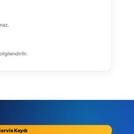
nmaz.
lgilendirilir.
Servis Kaydı