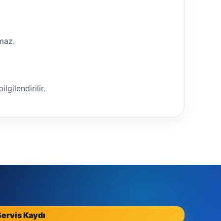
nmaz.
lgilendirilir.
Servis Kaydı