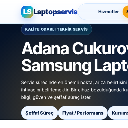
LS
Laptopservis
Hizmetler
KALİTE ODAKLI TEKNİK SERVİS
Adana Cukuro
Samsung Lapto
Servis sürecinde en önemli nokta, arıza belirtisi
ihtiyacını belirlemektir. Bir cihaz bozulduğunda k
bilgi, güven ve şeffaf süreç ister.
Şeffaf Süreç
Fiyat / Performans
Kurums