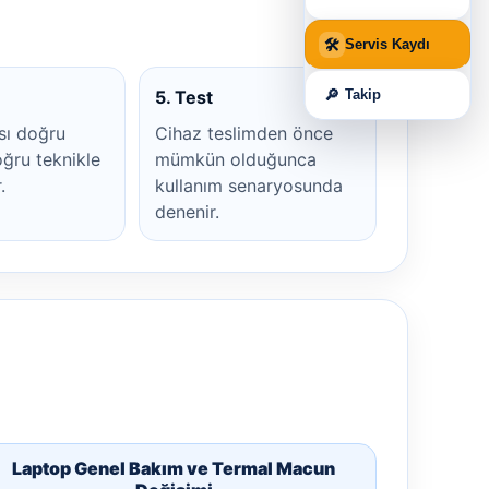
🛠
Servis Kaydı
🔎
Takip
5. Test
sı doğru
Cihaz teslimden önce
ğru teknikle
mümkün olduğunca
.
kullanım senaryosunda
denenir.
Laptop Genel Bakım ve Termal Macun