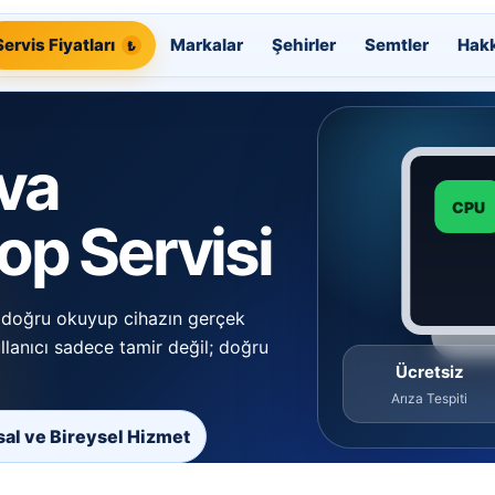
Servis Fiyatları
Markalar
Şehirler
Semtler
Hak
va
CPU
p Servisi
ni doğru okuyup cihazın gerçek
ullanıcı sadece tamir değil; doğru
Ücretsiz
Arıza Tespiti
al ve Bireysel Hizmet