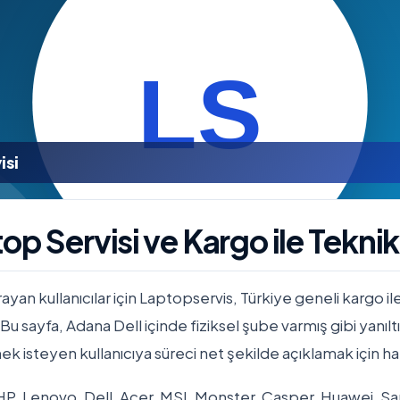
isi
op Servisi ve Kargo ile Tekni
ayan kullanıcılar için Laptopservis, Türkiye geneli kargo 
 Bu sayfa, Adana Dell içinde fiziksel şube varmış gibi yanıl
isteyen kullanıcıya süreci net şekilde açıklamak için haz
 HP, Lenovo, Dell, Acer, MSI, Monster, Casper, Huawei,