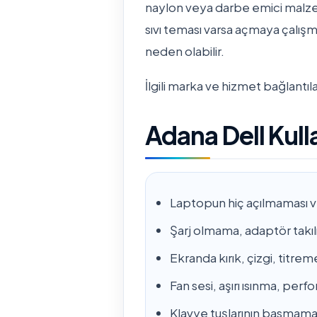
naylon veya darbe emici malzem
sıvı teması varsa açmaya çalışm
neden olabilir.
İlgili marka ve hizmet bağlantıla
Adana Dell Kulla
Laptopun hiç açılmaması v
Şarj olmama, adaptör takıl
Ekranda kırık, çizgi, titr
Fan sesi, aşırı ısınma, pe
Klavye tuşlarının basmaması