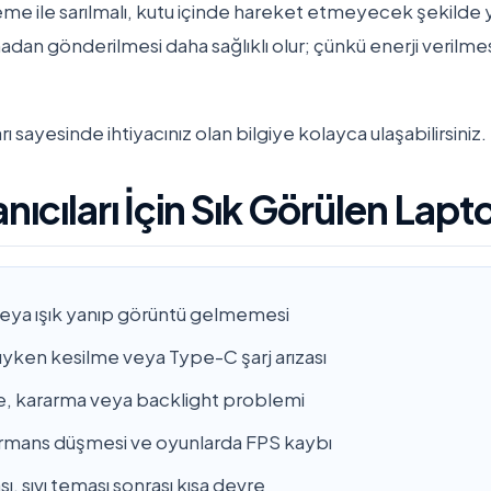
e ile sarılmalı, kutu içinde hareket etmeyecek şekilde ye
adan gönderilmesi daha sağlıklı olur; çünkü enerji verilm
rı sayesinde ihtiyacınız olan bilgiye kolayca ulaşabilirsiniz.
nıcıları İçin Sık Görülen Lapto
eya ışık yanıp görüntü gelmemesi
ıyken kesilme veya Type-C şarj arızası
eme, kararma veya backlight problemi
rformans düşmesi ve oyunlarda FPS kaybı
, sıvı teması sonrası kısa devre