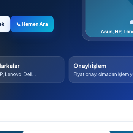
ek
📞 Hemen Ara
arkalar
Onaylı İşlem
P, Lenovo, Dell...
Fiyat onayı olmadan işlem 