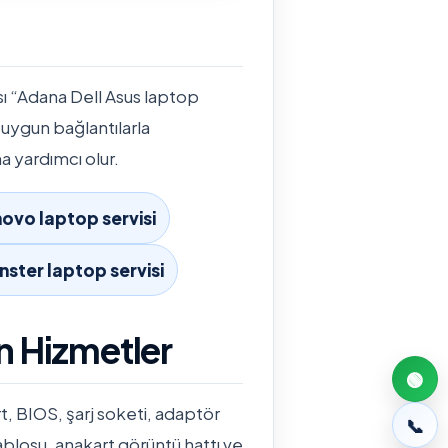
ısı “Adana Dell Asus laptop
 uygun bağlantılarla
na yardımcı olur.
ovo laptop servisi
ster laptop servisi
n Hizmetler
🟢
t, BIOS, şarj soketi, adaptör
📞
ablosu, anakart görüntü hattı ve