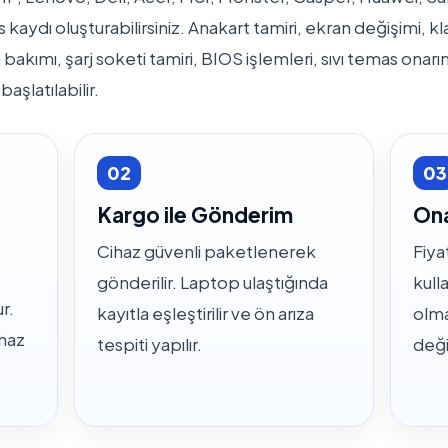
s kaydı oluşturabilirsiniz. Anakart tamiri, ekran değişimi, 
akımı, şarj soketi tamiri, BIOS işlemleri, sıvı temas onarı
başlatılabilir.
02
03
s
Kargo ile Gönderim
Ona
Cihaz güvenli paketlenerek
Fiya
gönderilir. Laptop ulaştığında
kulla
r.
kayıtla eşleştirilir ve ön arıza
olm
ihaz
tespiti yapılır.
deği