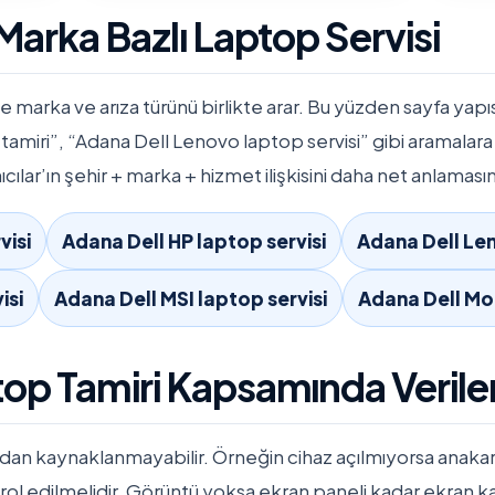
 Marka Bazlı Laptop Servisi
kle marka ve arıza türünü birlikte arar. Bu yüzden sayfa yap
 tamiri”, “Adana Dell Lenovo laptop servisi” gibi aramalara
nıcılar’ın şehir + marka + hizmet ilişkisini daha net anlaması
visi
Adana Dell HP laptop servisi
Adana Dell Len
isi
Adana Dell MSI laptop servisi
Adana Dell Mon
top Tamiri Kapsamında Verile
adan kaynaklanmayabilir. Örneğin cihaz açılmıyorsa anakar
trol edilmelidir. Görüntü yoksa ekran paneli kadar ekran k