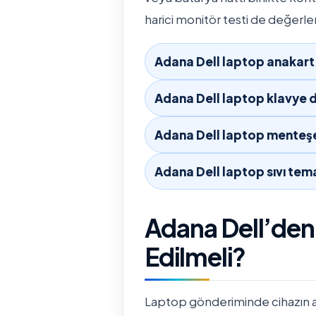
harici monitör testi de değerlen
Adana Dell laptop anakart 
Adana Dell laptop klavye d
Adana Dell laptop menteşe
Adana Dell laptop sıvı tem
Adana Dell’den
Edilmeli?
Laptop gönderiminde cihazın ada