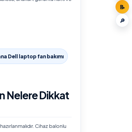
📝
🔎
na Dell laptop fan bakımı
n Nelere Dikkat
hazırlanmalıdır. Cihaz balonlu