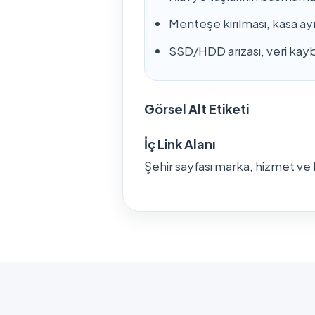
Menteşe kırılması, kasa ay
SSD/HDD arızası, veri kaybı
Görsel Alt Etiketi
İç Link Alanı
Şehir sayfası marka, hizmet ve k