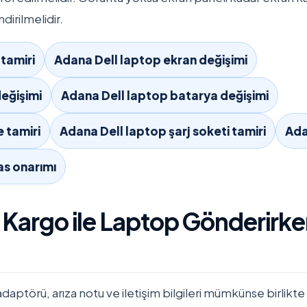
dirilmelidir.
tamiri
Adana Dell laptop ekran değişimi
eğişimi
Adana Dell laptop batarya değişimi
 tamiri
Adana Dell laptop şarj soketi tamiri
Ada
as onarımı
 Kargo ile Laptop Gönderirke
ptörü, arıza notu ve iletişim bilgileri mümkünse birlikte 