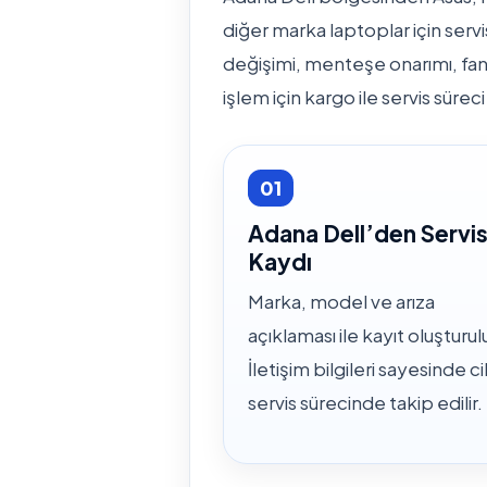
diğer marka laptoplar için servi
değişimi, menteşe onarımı, fan b
işlem için kargo ile servis süreci 
01
Adana Dell’den Servi
Kaydı
Marka, model ve arıza
açıklaması ile kayıt oluşturulu
İletişim bilgileri sayesinde c
servis sürecinde takip edilir.