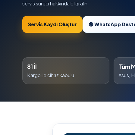
servis süreci hakkında bilgi alın.
Servis Kaydı Oluştur
🟢 WhatsApp Dest
81 İl
Tüm M
Kargo ile cihaz kabulü
Asus, H