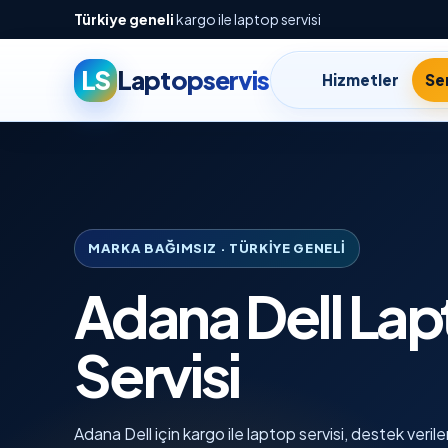
Türkiye geneli
kargo ile laptop servisi
LS
Laptopservis
Hizmetler
Ser
MARKA BAĞIMSIZ · TÜRKIYE GENELI
Adana Dell La
Servisi
Adana Dell için kargo ile laptop servisi, destek verile