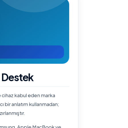
k Destek
ile cihaz kabul eden marka
tıcı bir anlatım kullanmadan;
ırlanmıştır.
 Samsung, Apple MacBook ve