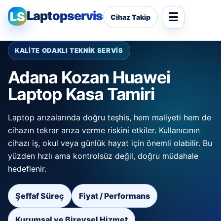
Laptopservis
LS
Cihaz Takip
KALİTE ODAKLI TEKNİK SERVİS
Adana Kozan Huawei
Laptop Kasa Tamiri
Laptop arızalarında doğru teşhis, hem maliyeti hem de
cihazın tekrar arıza verme riskini etkiler. Kullanıcının
cihazı iş, okul veya günlük hayat için önemli olabilir. Bu
yüzden hızlı ama kontrolsüz değil, doğru müdahale
hedeflenir.
Şeffaf Süreç
Fiyat / Performans
Kurumsal ve Bireysel Hizmet