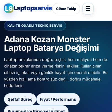
Laptopservis
LS
Cihaz Takip
KALİTE ODAKLI TEKNİK SERVİS
Adana Kozan Monster
Laptop Batarya Değişimi
Laptop arızalarında doğru teşhis, hem maliyeti hem de
cihazın tekrar arıza verme riskini etkiler. Kullanıcının
cihazı iş, okul veya günlük hayat için önemli olabilir. Bu
yüzden hızlı ama kontrolsüz değil, doğru müdahale
hedeflenir.
Şeffaf Süreç
Fiyat / Performans
Kurumsal ve Bireysel Hizmet