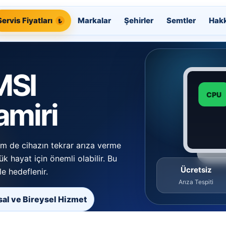
Servis Fiyatları
Markalar
Şehirler
Semtler
Hak
MSI
CPU
amiri
em de cihazın tekrar arıza verme
lük hayat için önemli olabilir. Bu
Ücretsiz
e hedeflenir.
Arıza Tespiti
al ve Bireysel Hizmet