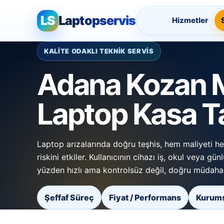
LS
Laptopservis
Hizmetler
KALİTE ODAKLI TEKNİK SERVİS
Adana Kozan 
Laptop Kasa T
Laptop arızalarında doğru teşhis, hem maliyeti h
riskini etkiler. Kullanıcının cihazı iş, okul veya gün
yüzden hızlı ama kontrolsüz değil, doğru müdahal
Şeffaf Süreç
Fiyat / Performans
Kurums