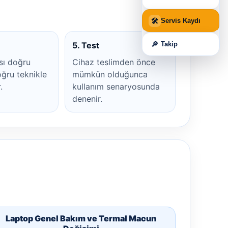
🛠
Servis Kaydı
🔎
Takip
5. Test
sı doğru
Cihaz teslimden önce
ğru teknikle
mümkün olduğunca
.
kullanım senaryosunda
denenir.
Laptop Genel Bakım ve Termal Macun