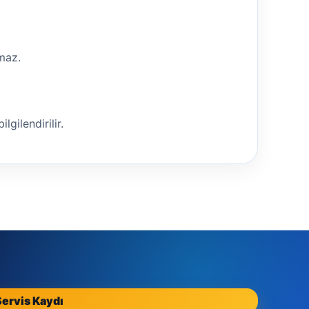
nmaz.
lgilendirilir.
Servis Kaydı