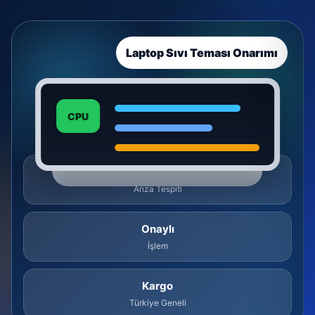
Laptop Sıvı Teması Onarımı
CPU
Ücretsiz
Arıza Tespiti
Onaylı
İşlem
Kargo
Türkiye Geneli