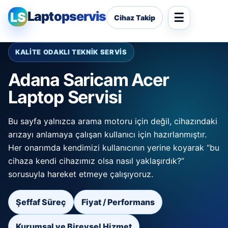
Laptopservis
LS
Cihaz Takip
KALİTE ODAKLI TEKNİK SERVİS
Adana Saricam Acer
Laptop Servisi
Bu sayfa yalnızca arama motoru için değil, cihazındaki
arızayı anlamaya çalışan kullanıcı için hazırlanmıştır.
Her onarımda kendimizi kullanıcının yerine koyarak “bu
cihaza kendi cihazımız olsa nasıl yaklaşırdık?”
sorusuyla hareket etmeye çalışıyoruz.
Şeffaf Süreç
Fiyat / Performans
Kurumsal ve Bireysel Hizmet