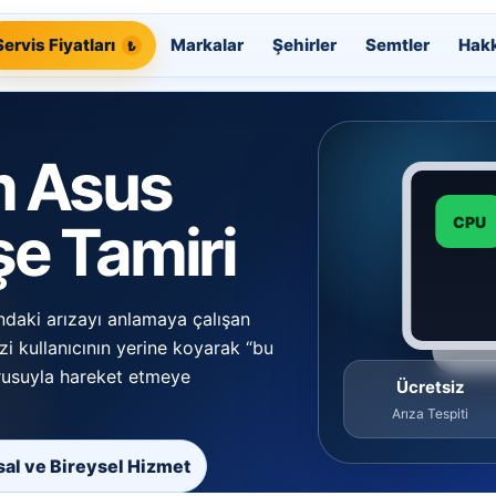
Servis Fiyatları
Markalar
Şehirler
Semtler
Hak
m Asus
CPU
e Tamiri
ndaki arızayı anlamaya çalışan
zi kullanıcının yerine koyarak “bu
orusuyla hareket etmeye
Ücretsiz
Arıza Tespiti
al ve Bireysel Hizmet