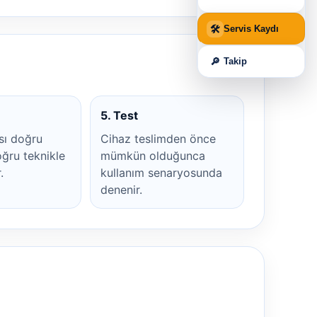
🛠
Servis Kaydı
🔎
Takip
5. Test
sı doğru
Cihaz teslimden önce
ğru teknikle
mümkün olduğunca
.
kullanım senaryosunda
denenir.