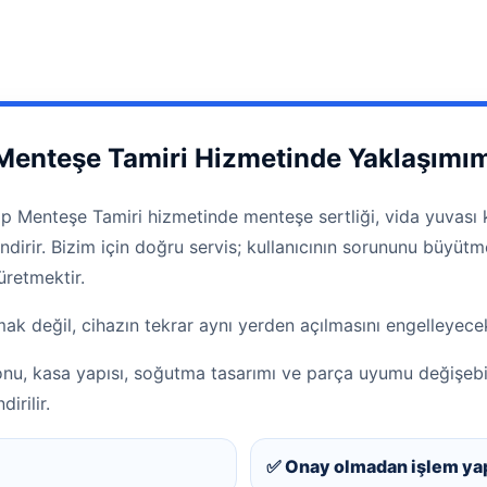
Menteşe Tamiri Hizmetinde Yaklaşımı
 Menteşe Tamiri hizmetinde menteşe sertliği, vida yuvası kı
lendirir. Bizim için doğru servis; kullanıcının sorununu büy
retmektir.
k değil, cihazın tekrar aynı yerden açılmasını engelleyecek 
onu, kasa yapısı, soğutma tasarımı ve parça uyumu değişebi
irilir.
✅ Onay olmadan işlem ya