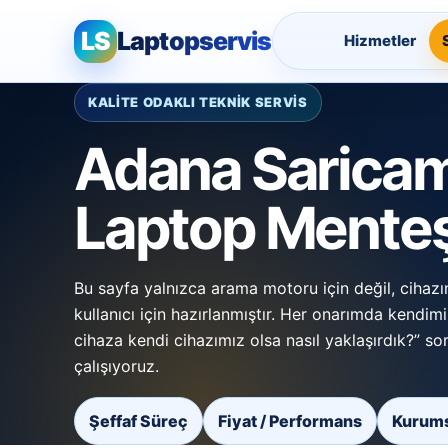
LS
Laptopservis
Hizmetler
KALİTE ODAKLI TEKNİK SERVİS
Adana Sarica
Laptop Menteş
Bu sayfa yalnızca arama motoru için değil, cihazı
kullanıcı için hazırlanmıştır. Her onarımda kendimi
cihaza kendi cihazımız olsa nasıl yaklaşırdık?” s
çalışıyoruz.
Şeffaf Süreç
Fiyat / Performans
Kurums