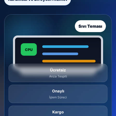
Sıvı Teması
CPU
Ücretsiz
Arıza Tespiti
Onaylı
İşlem Süreci
Kargo