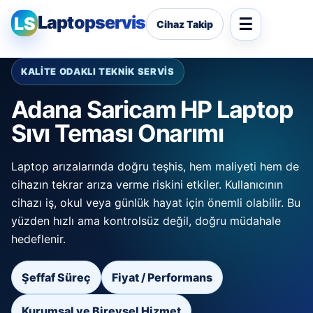
Laptopservis
LS
Cihaz Takip
KALİTE ODAKLI TEKNİK SERVİS
Adana Saricam HP Laptop
Sıvı Teması Onarımı
Laptop arızalarında doğru teşhis, hem maliyeti hem de
cihazın tekrar arıza verme riskini etkiler. Kullanıcının
cihazı iş, okul veya günlük hayat için önemli olabilir. Bu
yüzden hızlı ama kontrolsüz değil, doğru müdahale
hedeflenir.
Şeffaf Süreç
Fiyat / Performans
Kurumsal ve Bireysel Hizmet