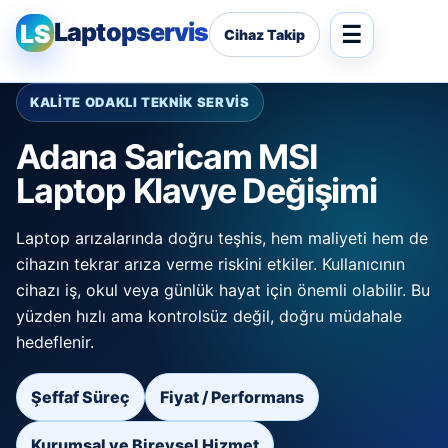
Laptopservis
LS
Cihaz Takip
KALİTE ODAKLI TEKNİK SERVİS
Adana Saricam MSI
Laptop Klavye Değişimi
Laptop arızalarında doğru teşhis, hem maliyeti hem de
cihazın tekrar arıza verme riskini etkiler. Kullanıcının
cihazı iş, okul veya günlük hayat için önemli olabilir. Bu
yüzden hızlı ama kontrolsüz değil, doğru müdahale
hedeflenir.
Şeffaf Süreç
Fiyat / Performans
Kurumsal ve Bireysel Hizmet