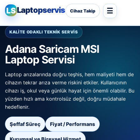
Laptopservis
LS
Cihaz Takip
KALİTE ODAKLI TEKNİK SERVİS
Adana Saricam MSI
Laptop Servisi
Laptop arızalarında doğru teşhis, hem maliyeti hem de
cihazın tekrar arıza verme riskini etkiler. Kullanıcının
cihazı iş, okul veya günlük hayat için önemli olabilir. Bu
yüzden hızlı ama kontrolsüz değil, doğru müdahale
hedeflenir.
Şeffaf Süreç
Fiyat / Performans
Kurumsal ve Bireysel Hizmet