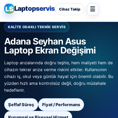
Laptopservis
LS
Cihaz Takip
KALİTE ODAKLI TEKNİK SERVİS
Adana Seyhan Asus
Laptop Ekran Değişimi
Laptop arızalarında doğru teşhis, hem maliyeti hem de
cihazın tekrar arıza verme riskini etkiler. Kullanıcının
cihazı iş, okul veya günlük hayat için önemli olabilir. Bu
yüzden hızlı ama kontrolsüz değil, doğru müdahale
hedeflenir.
Şeffaf Süreç
Fiyat / Performans
Kurumsal ve Bireysel Hizmet