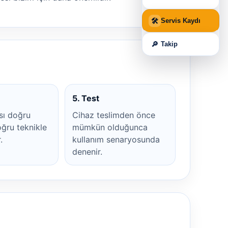
🛠
Servis Kaydı
🔎
Takip
5. Test
sı doğru
Cihaz teslimden önce
ğru teknikle
mümkün olduğunca
.
kullanım senaryosunda
denenir.