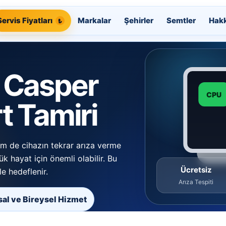
Servis Fiyatları
Markalar
Şehirler
Semtler
Hak
 Casper
CPU
t Tamiri
em de cihazın tekrar arıza verme
lük hayat için önemli olabilir. Bu
Ücretsiz
e hedeflenir.
Arıza Tespiti
al ve Bireysel Hizmet