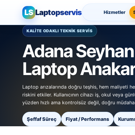
LS
Laptopservis
Hizmetler
KALİTE ODAKLI TEKNİK SERVİS
Adana Seyhan
Laptop Anakar
Laptop arızalarında doğru teşhis, hem maliyeti h
riskini etkiler. Kullanıcının cihazı iş, okul veya gün
yüzden hızlı ama kontrolsüz değil, doğru müdahal
Şeffaf Süreç
Fiyat / Performans
Kurums