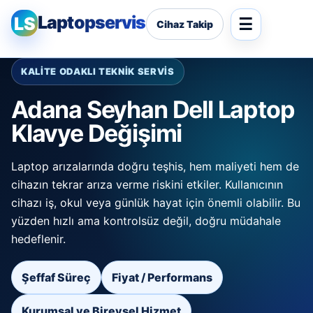
Laptopservis
LS
Cihaz Takip
KALİTE ODAKLI TEKNİK SERVİS
Adana Seyhan Dell Laptop
Klavye Değişimi
Laptop arızalarında doğru teşhis, hem maliyeti hem de
cihazın tekrar arıza verme riskini etkiler. Kullanıcının
cihazı iş, okul veya günlük hayat için önemli olabilir. Bu
yüzden hızlı ama kontrolsüz değil, doğru müdahale
hedeflenir.
Şeffaf Süreç
Fiyat / Performans
Kurumsal ve Bireysel Hizmet