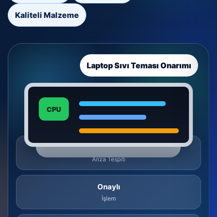
Kaliteli Malzeme
Laptop Sıvı Teması Onarımı
CPU
Ücretsiz
Arıza Tespiti
Onaylı
İşlem