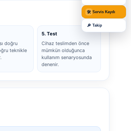
🛠
Servis Kaydı
🔎
Takip
5. Test
sı doğru
Cihaz teslimden önce
ğru teknikle
mümkün olduğunca
.
kullanım senaryosunda
denenir.