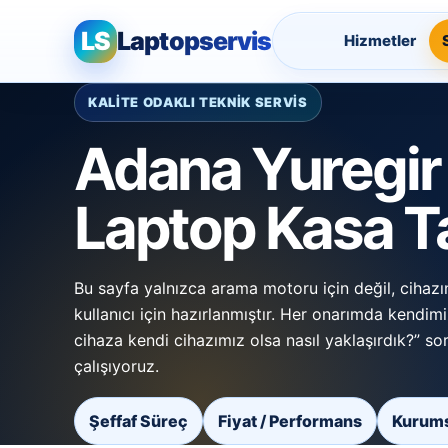
LS
Laptopservis
Hizmetler
KALİTE ODAKLI TEKNİK SERVİS
Adana Yuregir
Laptop Kasa T
Bu sayfa yalnızca arama motoru için değil, cihazı
kullanıcı için hazırlanmıştır. Her onarımda kendimi
cihaza kendi cihazımız olsa nasıl yaklaşırdık?” s
çalışıyoruz.
Şeffaf Süreç
Fiyat / Performans
Kurums