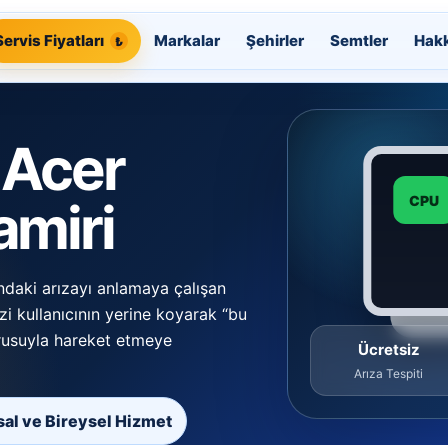
Servis Fiyatları
Markalar
Şehirler
Semtler
Hak
 Acer
CPU
amiri
ndaki arızayı anlamaya çalışan
zi kullanıcının yerine koyarak “bu
orusuyla hareket etmeye
Ücretsiz
Arıza Tespiti
al ve Bireysel Hizmet