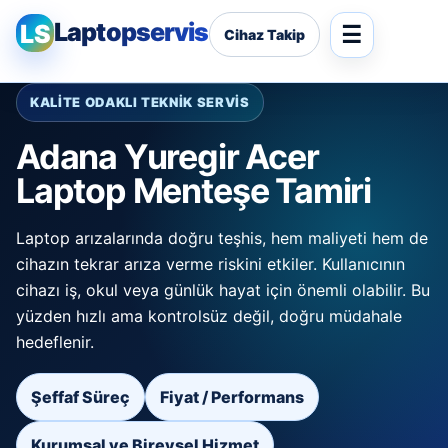
Laptopservis
LS
Cihaz Takip
KALİTE ODAKLI TEKNİK SERVİS
Adana Yuregir Acer
Laptop Menteşe Tamiri
Laptop arızalarında doğru teşhis, hem maliyeti hem de
cihazın tekrar arıza verme riskini etkiler. Kullanıcının
cihazı iş, okul veya günlük hayat için önemli olabilir. Bu
yüzden hızlı ama kontrolsüz değil, doğru müdahale
hedeflenir.
Şeffaf Süreç
Fiyat / Performans
Kurumsal ve Bireysel Hizmet