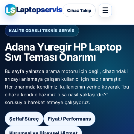
Laptopservis
LS
Cihaz Takip
KALİTE ODAKLI TEKNİK SERVİS
Adana Yuregir HP Laptop
Sıvı Teması Onarımı
Bu sayfa yalnızca arama motoru için değil, cihazındaki
arızayı anlamaya çalışan kullanıcı için hazırlanmıştır.
Her onarımda kendimizi kullanıcının yerine koyarak “bu
cihaza kendi cihazımız olsa nasıl yaklaşırdık?”
sorusuyla hareket etmeye çalışıyoruz.
Şeffaf Süreç
Fiyat / Performans
Kurumsal ve Bireysel Hizmet