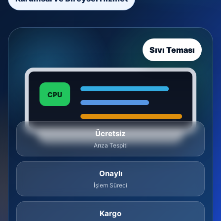
Sıvı Teması
CPU
Ücretsiz
Arıza Tespiti
Onaylı
İşlem Süreci
Kargo