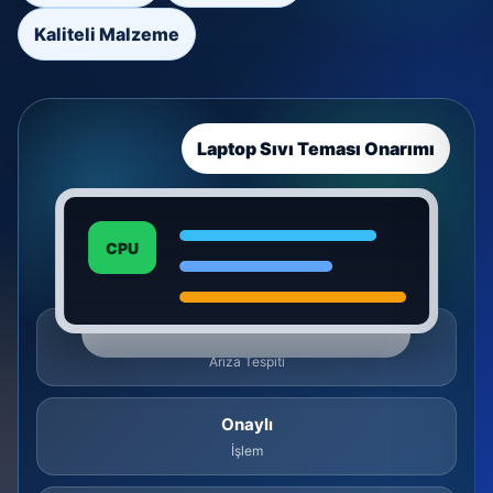
Kaliteli Malzeme
Laptop Sıvı Teması Onarımı
CPU
Ücretsiz
Arıza Tespiti
Onaylı
İşlem