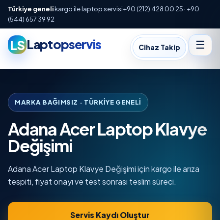
Türkiye geneli
kargo ile laptop servisi
+90 (212) 428 00 25 · +90
(544) 657 39 92
Laptopservis
LS
☰
Cihaz Takip
MARKA BAĞIMSIZ · TÜRKIYE GENELI
Adana Acer Laptop Klavye
Değişimi
Adana Acer Laptop Klavye Değişimi için kargo ile arıza
tespiti, fiyat onayı ve test sonrası teslim süreci.
Servis Kaydı Oluştur