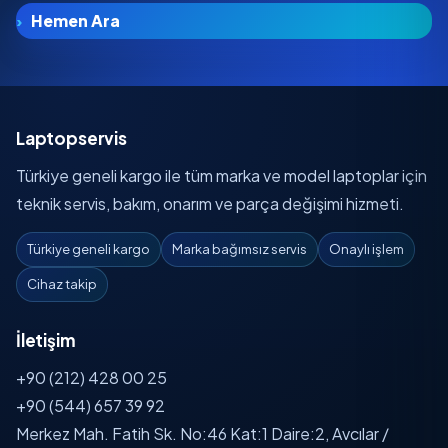
Hemen Ara
Laptopservis
Türkiye geneli kargo ile tüm marka ve model laptoplar için
teknik servis, bakım, onarım ve parça değişimi hizmeti.
Türkiye geneli kargo
Marka bağımsız servis
Onaylı işlem
Cihaz takip
İletişim
+90 (212) 428 00 25
+90 (544) 657 39 92
Merkez Mah. Fatih Sk. No:46 Kat:1 Daire:2, Avcılar /