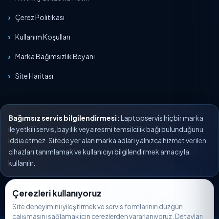
Çerez Politikası
Kullanım Koşulları
Marka Bağımsızlık Beyanı
Site Haritası
Bağımsız servis bilgilendirmesi:
Laptopservis hiçbir marka
ile yetkili servis, bayilik veya resmi temsilcilik bağı bulunduğunu
iddia etmez. Sitede yer alan marka adları yalnızca hizmet verilen
cihazları tanımlamak ve kullanıcıyı bilgilendirmek amacıyla
kullanılır.
Çerezleri kullanıyoruz
© 2026 Laptopservis. Tüm hakları saklıdır.
Site deneyimini iyileştirmek ve servis formlarının düzgün
çalışmasını sağlamak için çerezlerden yararlanıyoruz. Detayları