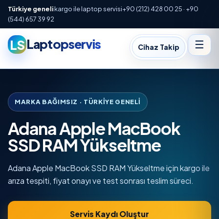
Türkiye geneli
kargo ile laptop servisi
+90 (212) 428 00 25 · +90
(544) 657 39 92
Laptopservis
LS
☰
Cihaz Takip
MARKA BAĞIMSIZ · TÜRKIYE GENELI
Adana Apple MacBook
SSD RAM Yükseltme
Adana Apple MacBook SSD RAM Yükseltme için kargo ile
arıza tespiti, fiyat onayı ve test sonrası teslim süreci.
Servis Kaydı Oluştur