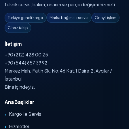
teknik servis, bakım, onarım ve parça değişimi hizmeti.
Türkiye geneli kargo
Marka bağımsız servis
Onaylı işlem
Cihaz takip
İletişim
+90 (212) 428 00 25
+90 (544) 657 39 92
Merkez Mah. Fatih Sk. No:46 Kat:1 Daire:2, Avcılar /
İstanbul
Bina içindeyiz.
Ana Başlıklar
Kargo ile Servis
Hizmetler