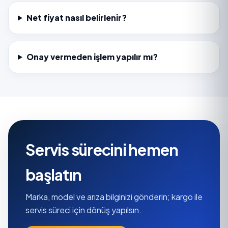
Net fiyat nasıl belirlenir?
Onay vermeden işlem yapılır mı?
Servis sürecini hemen
başlatın
Marka, model ve arıza bilginizi gönderin; kargo ile
servis süreci için dönüş yapılsın.