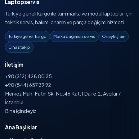
Laptopservis
Türkiye geneli kargo ile tüm marka ve model laptoplar için
teknik servis, bakım, onarım ve parça değişimi hizmeti.
Türkiye geneli kargo
Marka bağımsız servis
Onaylı işlem
Cihaz takip
İletişim
+90 (212) 428 00 25
+90 (544) 657 39 92
Merkez Mah. Fatih Sk. No:46 Kat:1 Daire:2, Avcılar /
İstanbul
Bina içindeyiz.
Ana Başlıklar