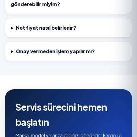
gönderebilir miyim?
Net fiyat nasıl belirlenir?
Onay vermeden işlem yapılır mı?
Servis sürecini hemen
başlatın
Marka, model ve arıza bilginizi gönderin; kargo ile