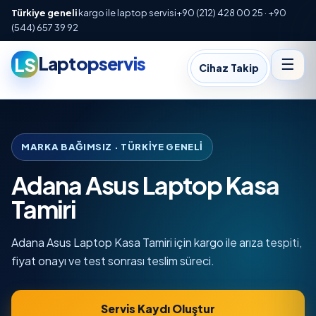
Türkiye geneli
kargo ile laptop servisi
+90 (212) 428 00 25 · +90
(544) 657 39 92
Laptopservis
LS
☰
Cihaz Takip
MARKA BAĞIMSIZ · TÜRKIYE GENELI
Adana Asus Laptop Kasa
Tamiri
Adana Asus Laptop Kasa Tamiri için kargo ile arıza tespiti,
fiyat onayı ve test sonrası teslim süreci.
Servis Kaydı Oluştur