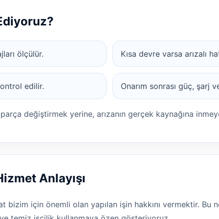
 Ediyoruz?
ları ölçülür.
Kısa devre varsa arızalı hat 
ntrol edilir.
Onarım sonrası güç, şarj ve 
 parça değiştirmek yerine, arızanın gerçek kaynağına inmeye
Hizmet Anlayışı
t bizim için önemli olan yapılan işin hakkını vermektir. Bu n
e temiz işçilik kullanmaya özen gösteriyoruz.