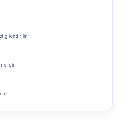
lgilendirilir.
melidir.
nmaz.