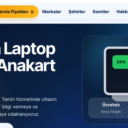
ervis Fiyatları
Markalar
Şehirler
Semtler
Hakk
 Laptop
 Anakart
CPU
Tamiri hizmetinde cihazın
Ücretsiz
f bilgi vermeye ve
Arıza Tespiti
aya odaklanıyoruz.