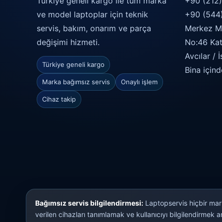
Türkiye geneli kargo ile tüm marka
+90 (212
ve model laptoplar için teknik
+90 (544
servis, bakım, onarım ve parça
Merkez Ma
değişimi hizmeti.
No:46 Kat:
Avcılar / 
Türkiye geneli kargo
Bina içind
Marka bağımsız servis
Onaylı işlem
Cihaz takip
Bağımsız servis bilgilendirmesi:
Laptopservis hiçbir mark
verilen cihazları tanımlamak ve kullanıcıyı bilgilendirmek am