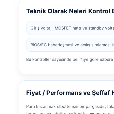
Teknik Olarak Neleri Kontrol
Giriş voltajı, MOSFET hattı ve standby voltaj
BIOS/EC haberleşmesi ve açılış sıralaması ko
Bu kontroller sayesinde belirtiye göre ezbere
Fiyat / Performans ve Şeffaf 
Para kazanmak elbette işin bir parçasıdır; faka
termal macun, doğru pad/putty, uygun parça v