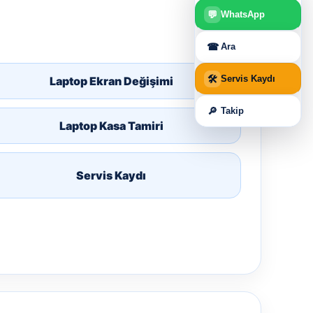
💬
WhatsApp
☎
Ara
🛠
Servis Kaydı
Laptop Ekran Değişimi
🔎
Takip
Laptop Kasa Tamiri
Servis Kaydı