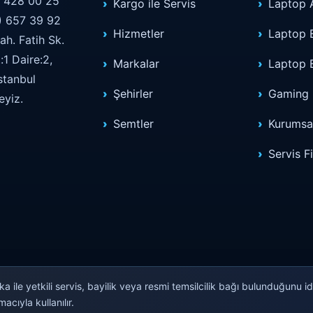
) 428 00 25
Kargo ile Servis
Laptop 
) 657 39 92
Hizmetler
Laptop 
h. Fatih Sk.
1 Daire:2,
Markalar
Laptop 
İstanbul
Şehirler
Gaming 
eyiz.
Semtler
Kurumsal
Servis Fi
a ile yetkili servis, bayilik veya resmi temsilcilik bağı bulunduğunu 
acıyla kullanılır.