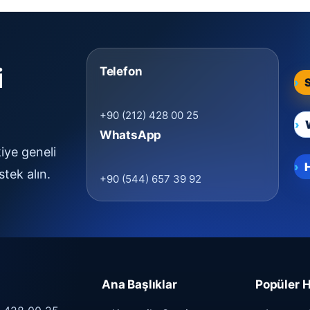
i
Telefon
+90 (212) 428 00 25
WhatsApp
iye geneli
stek alın.
+90 (544) 657 39 92
Ana Başlıklar
Popüler H