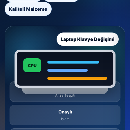
Kaliteli Malzeme
Laptop Klavye Değişimi
CPU
Ücretsiz
Arıza Tespiti
Onaylı
İşlem