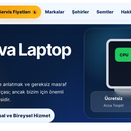
Servis Fiyatları
Markalar
Şehirler
Semtler
Hak
va Laptop
CPU
lde anlatmak ve gereksiz masraf
rçası; ancak bizim için önemli
Ücretsiz
sidir.
Arıza Tespiti
al ve Bireysel Hizmet