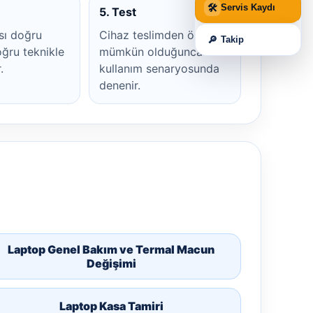
🛠
Servis Kaydı
5. Test
sı doğru
Cihaz teslimden önce
🔎
Takip
ğru teknikle
mümkün olduğunca
.
kullanım senaryosunda
denenir.
Laptop Genel Bakım ve Termal Macun
Değişimi
Laptop Kasa Tamiri