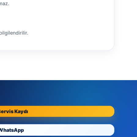
nmaz.
lgilendirilir.
Servis Kaydı
WhatsApp