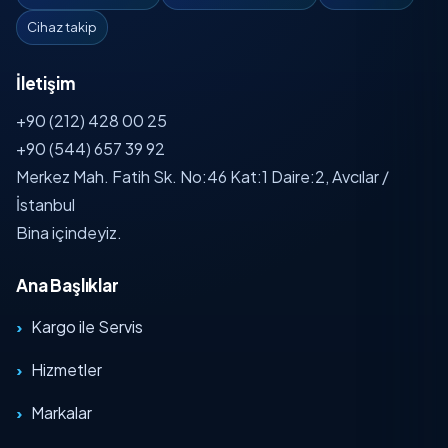
Cihaz takip
İletişim
+90 (212) 428 00 25
+90 (544) 657 39 92
Merkez Mah. Fatih Sk. No:46 Kat:1 Daire:2, Avcılar /
İstanbul
Bina içindeyiz.
Ana Başlıklar
Kargo ile Servis
Hizmetler
Markalar