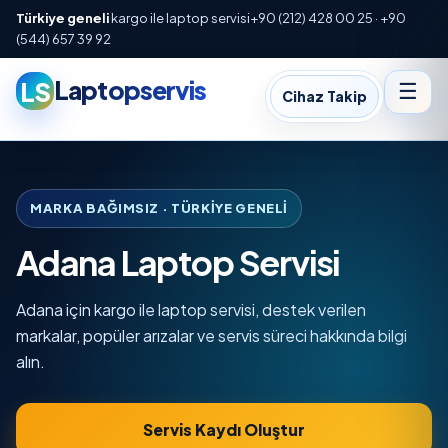
Türkiye geneli
kargo ile laptop servisi
+90 (212) 428 00 25 · +90
(544) 657 39 92
Laptopservis
LS
☰
Cihaz Takip
MARKA BAĞIMSIZ · TÜRKIYE GENELI
Adana Laptop Servisi
Adana için kargo ile laptop servisi, destek verilen
markalar, popüler arızalar ve servis süreci hakkında bilgi
alın.
Servis Kaydı Oluştur