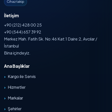
Cihaz takip
İletişim
+90 (212) 428 00 25
+90 (544) 657 39 92
Merkez Mah. Fatih Sk. No:46 Kat:1 Daire:2, Avcılar /
İstanbul
Bina içindeyiz.
Ana Başlıklar
Kargo ile Servis
Hizmetler
Markalar
Şehirler