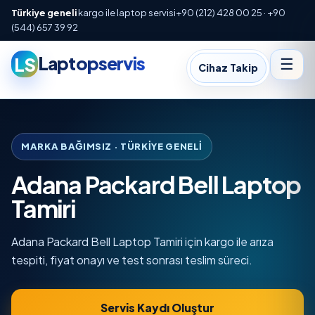
Türkiye geneli
kargo ile laptop servisi
+90 (212) 428 00 25 · +90
(544) 657 39 92
Laptopservis
LS
☰
Cihaz Takip
MARKA BAĞIMSIZ · TÜRKIYE GENELI
Adana Packard Bell Laptop
Tamiri
Adana Packard Bell Laptop Tamiri için kargo ile arıza
tespiti, fiyat onayı ve test sonrası teslim süreci.
Servis Kaydı Oluştur