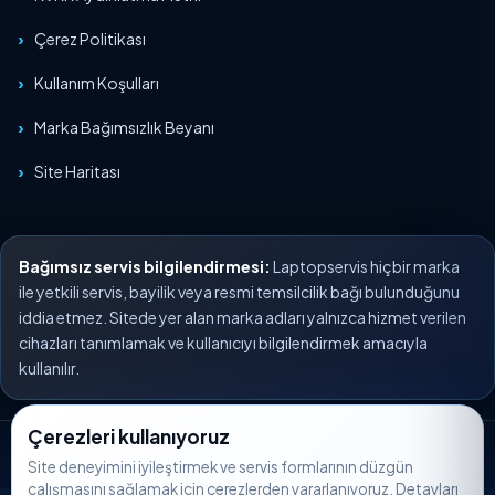
Çerez Politikası
Kullanım Koşulları
Marka Bağımsızlık Beyanı
Site Haritası
Bağımsız servis bilgilendirmesi:
Laptopservis hiçbir marka
ile yetkili servis, bayilik veya resmi temsilcilik bağı bulunduğunu
iddia etmez. Sitede yer alan marka adları yalnızca hizmet verilen
cihazları tanımlamak ve kullanıcıyı bilgilendirmek amacıyla
kullanılır.
Çerezleri kullanıyoruz
© 2026 Laptopservis. Tüm hakları saklıdır.
Site deneyimini iyileştirmek ve servis formlarının düzgün
çalışmasını sağlamak için çerezlerden yararlanıyoruz. Detayları