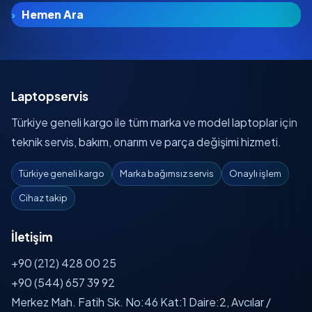
Hemen Ara
Laptopservis
Türkiye geneli kargo ile tüm marka ve model laptoplar için
teknik servis, bakım, onarım ve parça değişimi hizmeti.
Türkiye geneli kargo
Marka bağımsız servis
Onaylı işlem
Cihaz takip
İletişim
+90 (212) 428 00 25
+90 (544) 657 39 92
Merkez Mah. Fatih Sk. No:46 Kat:1 Daire:2, Avcılar /