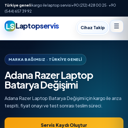
Türkiye geneli
kargo ile laptop servisi
+90 (212) 428 00 25 · +90
(544) 657 39 92
Laptopservis
LS
☰
Cihaz Takip
MARKA BAĞIMSIZ · TÜRKIYE GENELI
Adana Razer Laptop
Batarya Değişimi
Adana Razer Laptop Batarya Değişimi için kargo ile arıza
tespiti, fiyat onayı ve test sonrası teslim süreci.
Servis Kaydı Oluştur