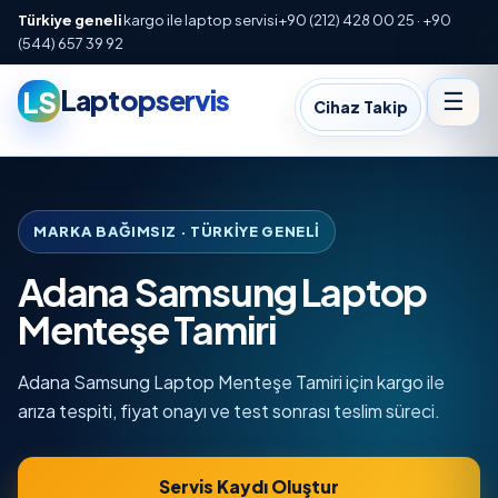
Türkiye geneli
kargo ile laptop servisi
+90 (212) 428 00 25 · +90
(544) 657 39 92
Laptopservis
LS
☰
Cihaz Takip
MARKA BAĞIMSIZ · TÜRKIYE GENELI
Adana Samsung Laptop
Menteşe Tamiri
Adana Samsung Laptop Menteşe Tamiri için kargo ile
arıza tespiti, fiyat onayı ve test sonrası teslim süreci.
Servis Kaydı Oluştur