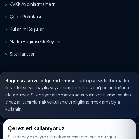
KVKK Aydınlatma Metni
Çerez Politikası
Kullanım Koşulları
Marka Bağımsızlık Beyanı
Site Haritası
Bağımsız servis bilgilendirmesi:
Laptopservis hiçbir marka
ile yetkili servis, bayilik veya resmi temsilcilik bağı bulunduğunu
iddia etmez. Sitede yer alan marka adları yalnızca hizmet verilen
cihazları tanımlamak ve kullanıcıyı bilgilendirmek amacıyla
kullanılır.
Çerezleri kullanıyoruz
© 2026 Laptopservis. Tüm hakları saklıdır.
Site deneyimini iyileştirmek ve servis formlarının düzgün