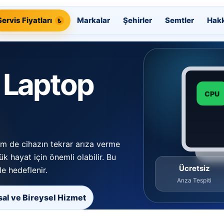
Servis Fiyatları
Markalar
Şehirler
Semtler
Hak
 Laptop
CPU
em de cihazın tekrar arıza verme
lük hayat için önemli olabilir. Bu
Ücretsiz
e hedeflenir.
Arıza Tespiti
al ve Bireysel Hizmet