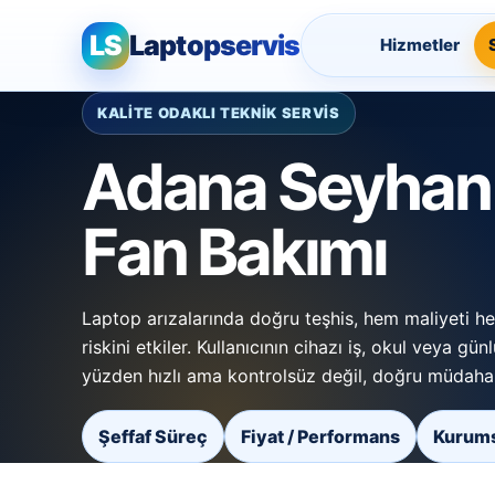
LS
Laptopservis
Hizmetler
KALİTE ODAKLI TEKNİK SERVİS
Adana Seyhan
Fan Bakımı
Laptop arızalarında doğru teşhis, hem maliyeti h
riskini etkiler. Kullanıcının cihazı iş, okul veya gün
yüzden hızlı ama kontrolsüz değil, doğru müdahal
Şeffaf Süreç
Fiyat / Performans
Kurums