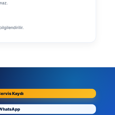
nmaz.
lgilendirilir.
Servis Kaydı
WhatsApp