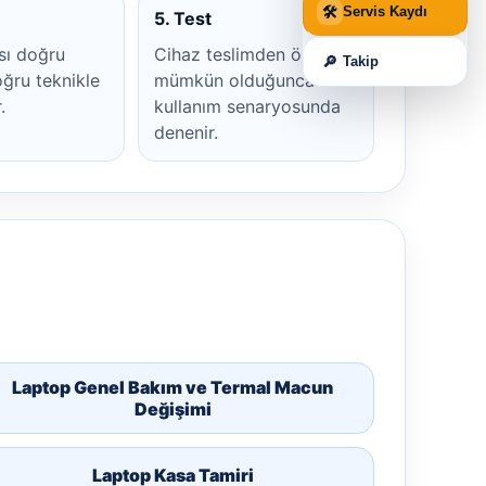
🛠
Servis Kaydı
5. Test
sı doğru
Cihaz teslimden önce
🔎
Takip
ğru teknikle
mümkün olduğunca
.
kullanım senaryosunda
denenir.
Laptop Genel Bakım ve Termal Macun
Değişimi
Laptop Kasa Tamiri