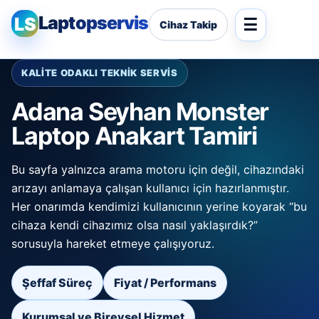
Laptopservis
LS
Cihaz Takip
KALİTE ODAKLI TEKNİK SERVİS
Adana Seyhan Monster
Laptop Anakart Tamiri
Bu sayfa yalnızca arama motoru için değil, cihazındaki
arızayı anlamaya çalışan kullanıcı için hazırlanmıştır.
Her onarımda kendimizi kullanıcının yerine koyarak “bu
cihaza kendi cihazımız olsa nasıl yaklaşırdık?”
sorusuyla hareket etmeye çalışıyoruz.
Şeffaf Süreç
Fiyat / Performans
Kurumsal ve Bireysel Hizmet