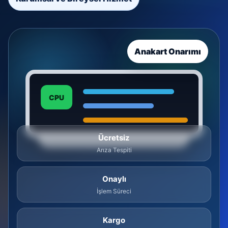
Anakart Onarımı
CPU
Ücretsiz
Arıza Tespiti
Onaylı
İşlem Süreci
Kargo