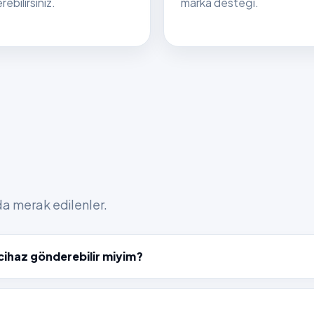
ebilirsiniz.
marka desteği.
nda merak edilenler.
cihaz gönderebilir miyim?