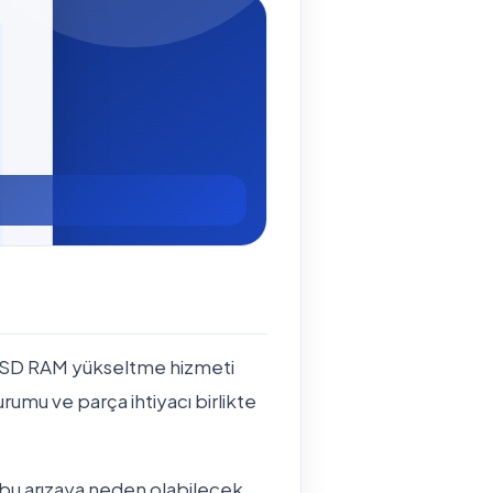
 SSD RAM yükseltme hizmeti
durumu ve parça ihtiyacı birlikte
 bu arızaya neden olabilecek