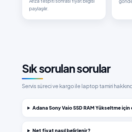
Arıza tespiti sonrası fiyat bilgisi
gönder
paylaşılır.
Sık sorulan sorular
Servis süreci ve kargo ile laptop tamiri hakkı
Adana Sony Vaio SSD RAM Yükseltme için 
Net fiyat nasıl belirlenir?