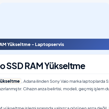
AM Yükseltme - Laptopservis
io SSD RAM Yükseltme
Yükseltme
, Adana ilinden Sony Vaio marka laptoplarda
azırlanmıştır. Cihazın arıza belirtisi, modeli, geçmiş işlem 
yükseltme işlemi sırasında yalnızca görünen arıza değil,