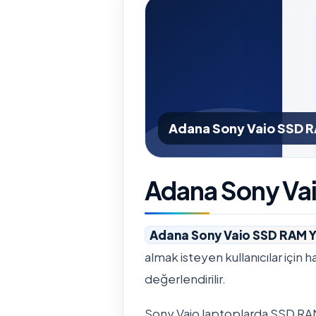
Adana Sony Vaio SSD R
Adana Sony Va
Adana Sony Vaio SSD RAM 
almak isteyen kullanıcılar için h
değerlendirilir.
Sony Vaio laptoplarda SSD RAM 