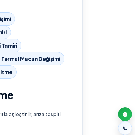
şimi
iri
 Tamiri
 Termal Macun Değişimi
eltme
tme
 eşleştirilir, arıza tespiti
🟢
📞