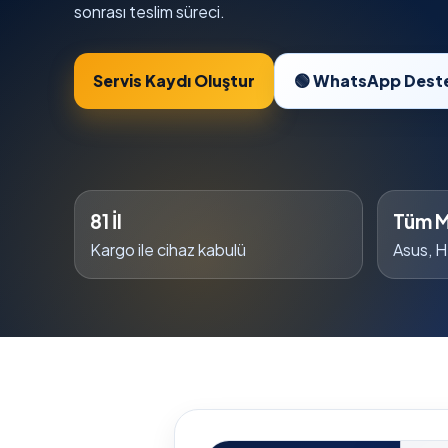
sonrası teslim süreci.
Servis Kaydı Oluştur
🟢 WhatsApp Dest
81 İl
Tüm M
Kargo ile cihaz kabulü
Asus, H