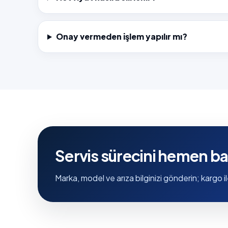
Onay vermeden işlem yapılır mı?
Servis sürecini hemen ba
Marka, model ve arıza bilginizi gönderin; kargo il