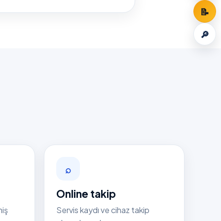
📝
🔎
⌕
Online takip
niş
Servis kaydı ve cihaz takip