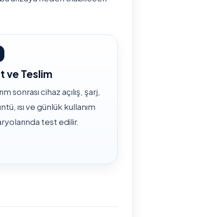
t ve Teslim
ım sonrası cihaz açılış, şarj,
ntü, ısı ve günlük kullanım
ryolarında test edilir.