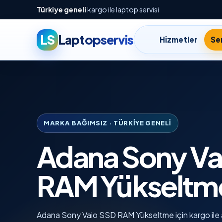
Türkiye geneli
kargo ile laptop servisi
LS
Laptopservis
Hizmetler
Ser
MARKA BAĞIMSIZ · TÜRKIYE GENELI
Adana Sony Va
RAM Yükseltm
Adana Sony Vaio SSD RAM Yükseltme için kargo ile ar