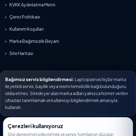
KVKK Aydınlatma Metni
Çerez Politikası
Kullanım Koşulları
Marka Bağımsızlık Beyanı
Site Haritası
Bağımsız servis bilgilendirmesi:
Laptopservis hiçbir marka
ile yetkili servis, bayilik veya resmi temsilcilik bağı bulunduğunu
iddia etmez. Sitede yer alan marka adları yalnızca hizmet verilen
cihazları tanımlamak ve kullanıcıyı bilgilendirmek amacıyla
kullanılır.
Çerezleri kullanıyoruz
© 2026 Laptopservis. Tüm hakları saklıdır.
Site deneyimini iyileştirmek ve servis formlarının düzgün