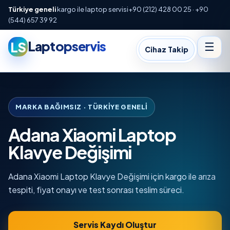
Türkiye geneli
kargo ile laptop servisi
+90 (212) 428 00 25 · +90
(544) 657 39 92
Laptopservis
LS
☰
Cihaz Takip
MARKA BAĞIMSIZ · TÜRKIYE GENELI
Adana Xiaomi Laptop
Klavye Değişimi
Adana Xiaomi Laptop Klavye Değişimi için kargo ile arıza
tespiti, fiyat onayı ve test sonrası teslim süreci.
Servis Kaydı Oluştur