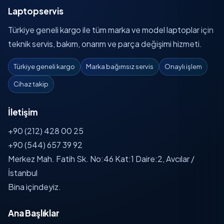
Laptopservis
Türkiye geneli kargo ile tüm marka ve model laptoplar için
teknik servis, bakım, onarım ve parça değişimi hizmeti.
Türkiye geneli kargo
Marka bağımsız servis
Onaylı işlem
Cihaz takip
İletişim
+90 (212) 428 00 25
+90 (544) 657 39 92
Merkez Mah. Fatih Sk. No:46 Kat:1 Daire:2, Avcılar /
İstanbul
Bina içindeyiz.
Ana Başlıklar