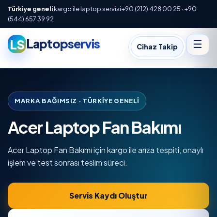
Türkiye geneli
kargo ile laptop servisi
+90 (212) 428 00 25 · +90
(544) 657 39 92
Laptopservis
LS
☰
Cihaz Takip
MARKA BAĞIMSIZ · TÜRKIYE GENELI
Acer Laptop Fan Bakımı
Acer Laptop Fan Bakımı için kargo ile arıza tespiti, onaylı
işlem ve test sonrası teslim süreci.
Servis Kaydı Oluştur