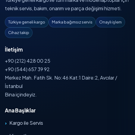
teknik servis, bakım, onarım ve parça değişimi hizmeti.
Türkiye geneli kargo
Marka bağımsız servis
Onaylı işlem
Cihaz takip
İletişim
+90 (212) 428 00 25
+90 (544) 657 39 92
Merkez Mah. Fatih Sk. No:46 Kat:1 Daire:2, Avcılar /
İstanbul
Bina içindeyiz.
Ana Başlıklar
Kargo ile Servis