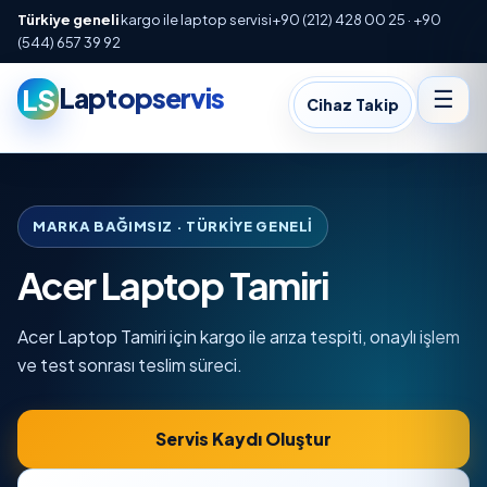
Türkiye geneli
kargo ile laptop servisi
+90 (212) 428 00 25 · +90
(544) 657 39 92
Laptopservis
LS
☰
Cihaz Takip
MARKA BAĞIMSIZ · TÜRKIYE GENELI
Acer Laptop Tamiri
Acer Laptop Tamiri için kargo ile arıza tespiti, onaylı işlem
ve test sonrası teslim süreci.
Servis Kaydı Oluştur