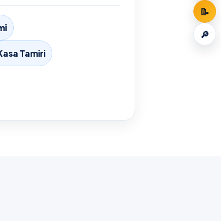
📝
mi
🔎
Kasa Tamiri