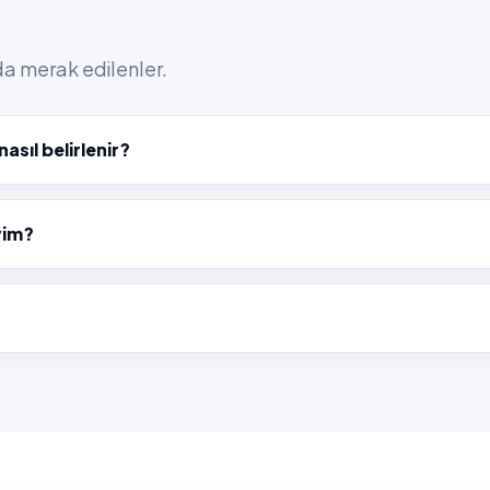
nda merak edilenler.
asıl belirlenir?
yim?