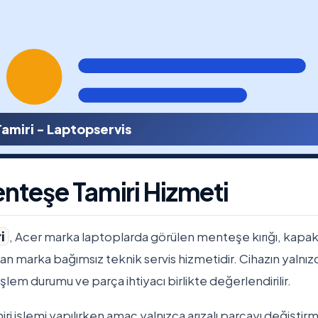
amiri - Laptopservis
nteşe Tamiri Hizmeti
i
, Acer marka laptoplarda görülen menteşe kırığı, kapak a
ulan marka bağımsız teknik servis hizmetidir. Cihazın yalnızc
lem durumu ve parça ihtiyacı birlikte değerlendirilir.
 işlemi yapılırken amaç yalnızca arızalı parçayı değiştir