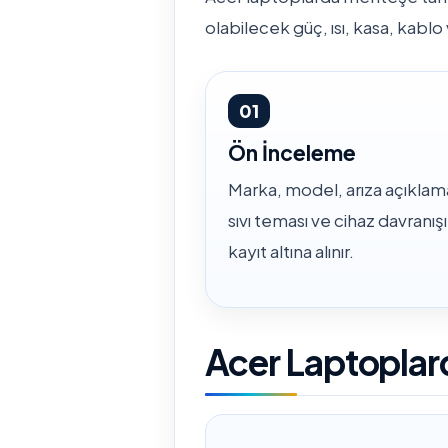
olabilecek güç, ısı, kasa, kabl
01
Ön İnceleme
Marka, model, arıza açıklama
sıvı teması ve cihaz davranışı
kayıt altına alınır.
Acer Laptoplard