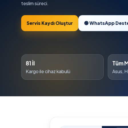
teslim süreci.
Servis Kaydı Oluştur
🟢 WhatsApp Dest
81 İl
Tüm M
Kargo ile cihaz kabulü
Asus, H