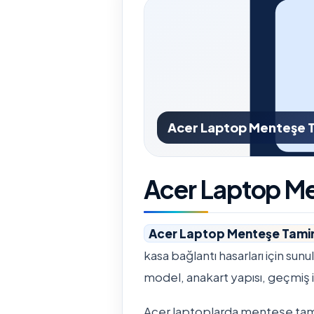
Acer Laptop Menteşe T
Acer Laptop Me
Acer Laptop Menteşe Tamir
kasa bağlantı hasarları için sun
model, anakart yapısı, geçmiş iş
Acer laptoplarda menteşe tamiri