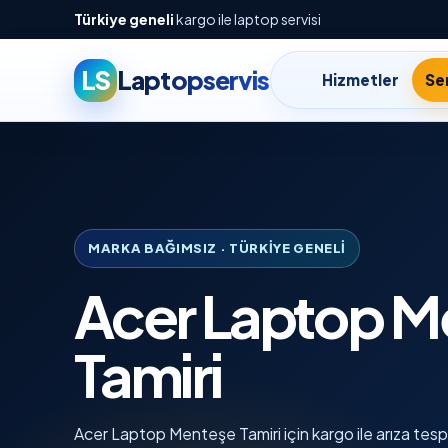
Türkiye geneli
kargo ile laptop servisi
LS
Laptopservis
Hizmetler
Ser
MARKA BAĞIMSIZ · TÜRKIYE GENELI
Acer Laptop M
Tamiri
Acer Laptop Menteşe Tamiri için kargo ile arıza tespit