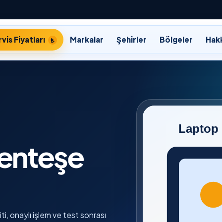
vis Fiyatları
Markalar
Şehirler
Bölgeler
Hak
enteşe
i, onaylı işlem ve test sonrası