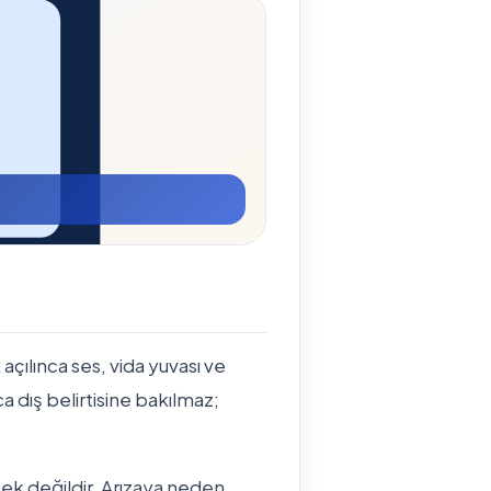
çılınca ses, vida yuvası ve
a dış belirtisine bakılmaz;
mek değildir. Arızaya neden