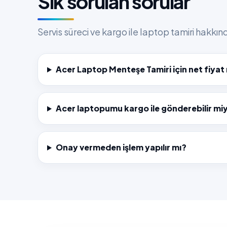
Sık sorulan sorular
Servis süreci ve kargo ile laptop tamiri hakkı
Acer Laptop Menteşe Tamiri için net fiyat n
Acer laptopumu kargo ile gönderebilir mi
Onay vermeden işlem yapılır mı?