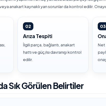
o veya anakart kaynaklı yan sorunlar da kontrol edilir. Ona
02
03
Arıza Tespiti
Ona
sı,
İlgili parça, bağlantı, anakart
Net 
hattı ve güç/ısı davranışı kontrol
payl
edilir.
onay
a Sık Görülen Belirtiler