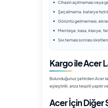
Cihazın açılmaması veya g
Şarj almama, batarya hızl
Görüntü gelmemesi, ekrand
Menteşe, kasa, klavye, fa
Sıvı teması sonrası oksitl
Kargo ile Acer 
Bulunduğunuz şehirden Acer lap
eşleştirilir, arıza tespiti yapılır 
Acer İçin Diğer S