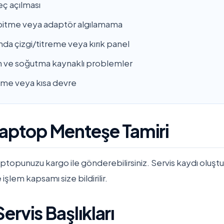
eç açılması
ı bitme veya adaptör algılamama
a çizgi/titreme veya kırık panel
n ve soğutma kaynaklı problemler
enme veya kısa devre
Laptop Menteşe Tamiri
topunuzu kargo ile gönderebilirsiniz. Servis kaydı oluştu
ve işlem kapsamı size bildirilir.
ervis Başlıkları