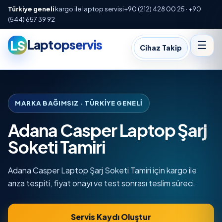
Türkiye geneli
kargo ile laptop servisi
+90 (212) 428 00 25 · +90
(544) 657 39 92
Laptopservis
LS
☰
Cihaz Takip
MARKA BAĞIMSIZ · TÜRKIYE GENELI
Adana Casper Laptop Şarj
Soketi Tamiri
Adana Casper Laptop Şarj Soketi Tamiri için kargo ile
arıza tespiti, fiyat onayı ve test sonrası teslim süreci.
Servis Kaydı Oluştur