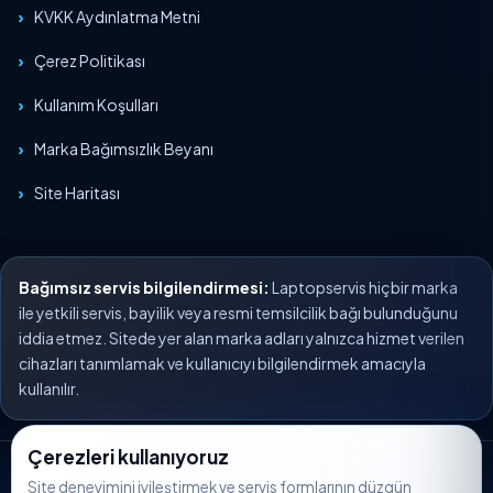
KVKK Aydınlatma Metni
Çerez Politikası
Kullanım Koşulları
Marka Bağımsızlık Beyanı
Site Haritası
Bağımsız servis bilgilendirmesi:
Laptopservis hiçbir marka
ile yetkili servis, bayilik veya resmi temsilcilik bağı bulunduğunu
iddia etmez. Sitede yer alan marka adları yalnızca hizmet verilen
cihazları tanımlamak ve kullanıcıyı bilgilendirmek amacıyla
kullanılır.
Çerezleri kullanıyoruz
© 2026 Laptopservis. Tüm hakları saklıdır.
Site deneyimini iyileştirmek ve servis formlarının düzgün