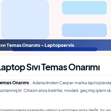
ıvı Temas Onarımı - Laptopservis
aptop Sıvı Temas Onarımı
Temas Onarımı
, Adana ilinden Casper marka laptoplarda 
azırlanmıştır. Cihazın arıza belirtisi, modeli, geçmiş işlem 
narımı işlemi sırasında yalnızca görünen arıza değil, bu ar