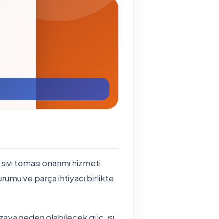
sıvı teması onarımı hizmeti
durumu ve parça ihtiyacı birlikte
ızaya neden olabilecek güç, ısı,