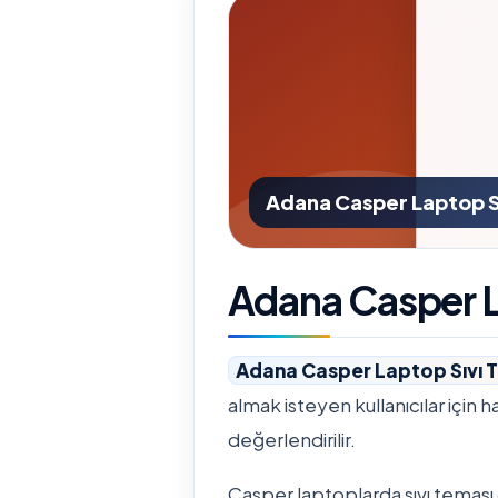
Adana Casper Laptop S
Adana Casper L
Adana Casper Laptop Sıvı 
almak isteyen kullanıcılar için h
değerlendirilir.
Casper laptoplarda sıvı teması o