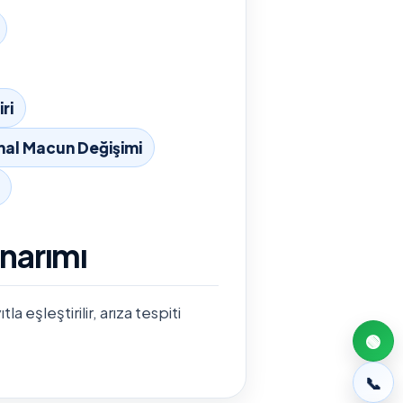
ri
al Macun Değişimi
narımı
 eşleştirilir, arıza tespiti
🟢
📞