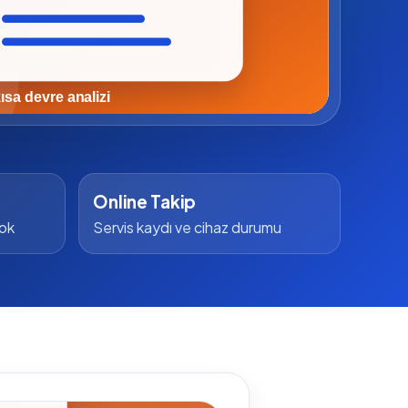
Online Takip
yok
Servis kaydı ve cihaz durumu