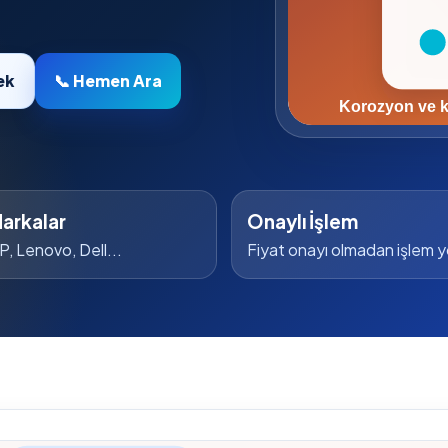
ek
📞 Hemen Ara
arkalar
Onaylı İşlem
P, Lenovo, Dell...
Fiyat onayı olmadan işlem 