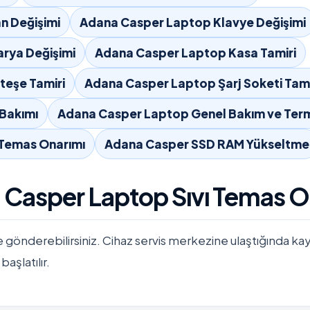
n Değişimi
Adana Casper Laptop Klavye Değişimi
rya Değişimi
Adana Casper Laptop Kasa Tamiri
eşe Tamiri
Adana Casper Laptop Şarj Soketi Tami
Bakımı
Adana Casper Laptop Genel Bakım ve Term
 Temas Onarımı
Adana Casper SSD RAM Yükseltme
a Casper Laptop Sıvı Temas O
e gönderebilirsiniz. Cihaz servis merkezine ulaştığında kayıtla
başlatılır.