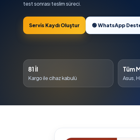
test sonrası teslim süreci.
Servis Kaydı Oluştur
🟢 WhatsApp Dest
81 İl
Tüm M
Kargo ile cihaz kabulü
Asus, H