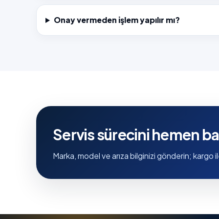
Onay vermeden işlem yapılır mı?
Servis sürecini hemen ba
Marka, model ve arıza bilginizi gönderin; kargo il