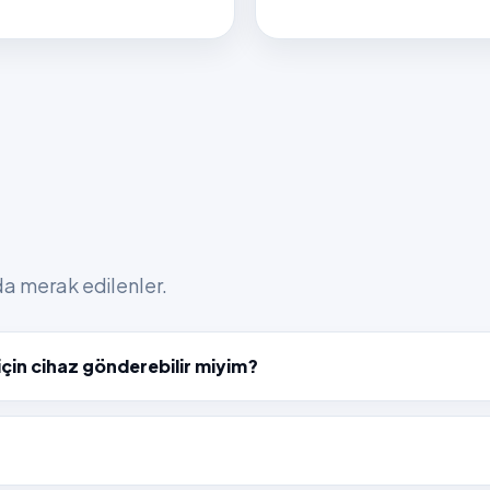
nda merak edilenler.
çin cihaz gönderebilir miyim?