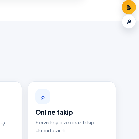
📝
🔎
⌕
Online takip
niş
Servis kaydı ve cihaz takip
ekranı hazırdır.