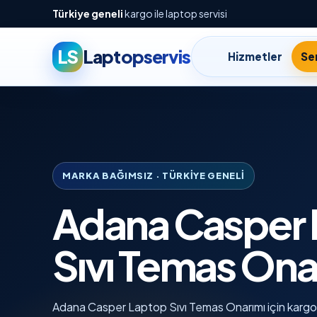
Türkiye geneli
kargo ile laptop servisi
LS
Laptopservis
Hizmetler
Ser
MARKA BAĞIMSIZ · TÜRKIYE GENELI
Adana Casper 
Sıvı Temas Ona
Adana Casper Laptop Sıvı Temas Onarımı için kargo il