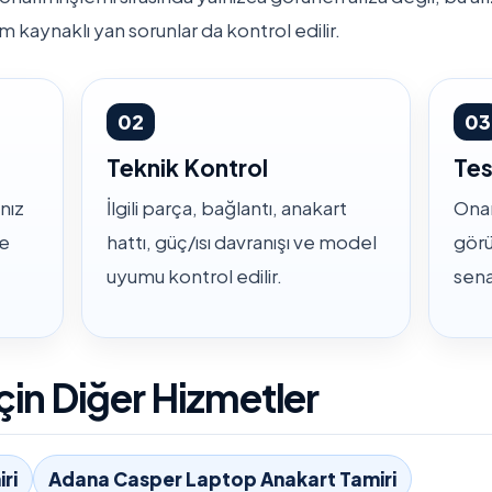
m kaynaklı yan sorunlar da kontrol edilir.
02
03
Teknik Kontrol
Tes
nız
İlgili parça, bağlantı, anakart
Onar
ve
hattı, güç/ısı davranışı ve model
görü
uyumu kontrol edilir.
sena
in Diğer Hizmetler
ri
Adana Casper Laptop Anakart Tamiri