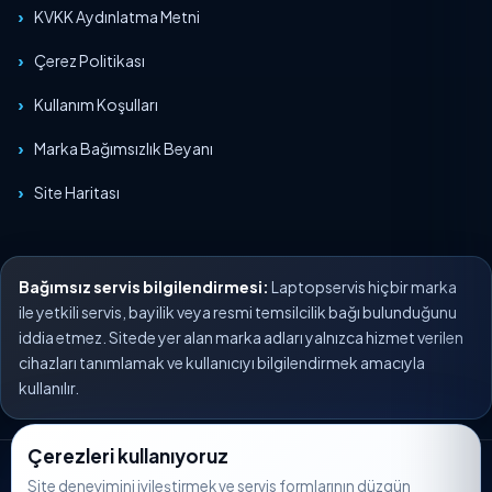
KVKK Aydınlatma Metni
Çerez Politikası
Kullanım Koşulları
Marka Bağımsızlık Beyanı
Site Haritası
Bağımsız servis bilgilendirmesi:
Laptopservis hiçbir marka
ile yetkili servis, bayilik veya resmi temsilcilik bağı bulunduğunu
iddia etmez. Sitede yer alan marka adları yalnızca hizmet verilen
cihazları tanımlamak ve kullanıcıyı bilgilendirmek amacıyla
kullanılır.
Çerezleri kullanıyoruz
© 2026 Laptopservis. Tüm hakları saklıdır.
Site deneyimini iyileştirmek ve servis formlarının düzgün