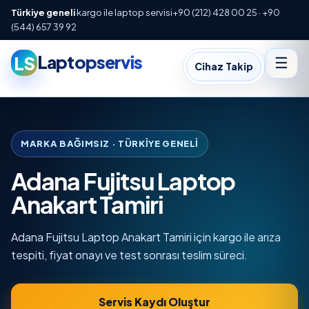
Türkiye geneli
kargo ile laptop servisi
+90 (212) 428 00 25 · +90
(544) 657 39 92
Laptopservis
LS
☰
Cihaz Takip
MARKA BAĞIMSIZ · TÜRKIYE GENELI
Adana Fujitsu Laptop
Anakart Tamiri
Adana Fujitsu Laptop Anakart Tamiri için kargo ile arıza
tespiti, fiyat onayı ve test sonrası teslim süreci.
Servis Kaydı Oluştur