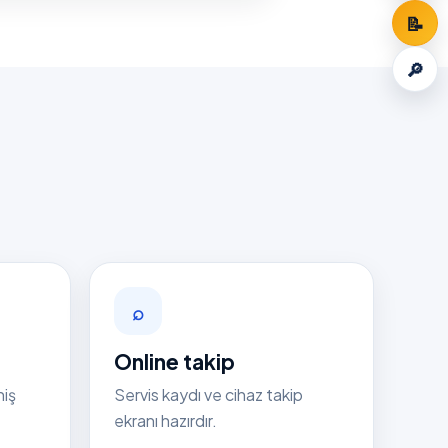
📝
🔎
⌕
Online takip
niş
Servis kaydı ve cihaz takip
ekranı hazırdır.