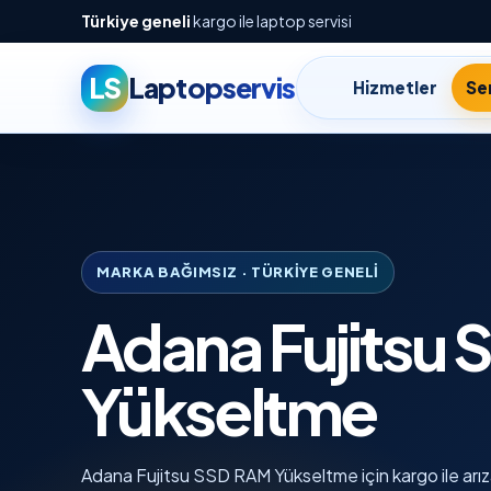
Türkiye geneli
kargo ile laptop servisi
LS
Laptopservis
Hizmetler
Ser
MARKA BAĞIMSIZ · TÜRKIYE GENELI
Adana Fujitsu
Yükseltme
Adana Fujitsu SSD RAM Yükseltme için kargo ile arıza