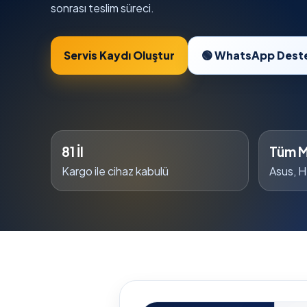
sonrası teslim süreci.
Servis Kaydı Oluştur
🟢 WhatsApp Dest
81 İl
Tüm M
Kargo ile cihaz kabulü
Asus, H