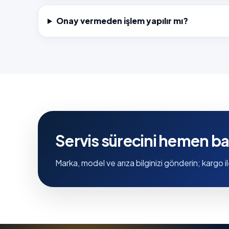
Onay vermeden işlem yapılır mı?
Servis sürecini hemen ba
Marka, model ve arıza bilginizi gönderin; kargo il