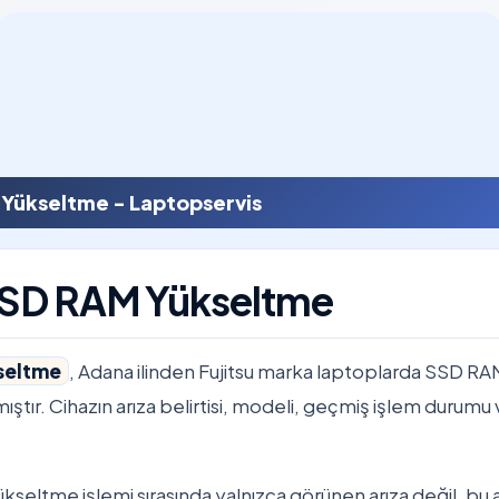
 Yükseltme - Laptopservis
 SSD RAM Yükseltme
seltme
, Adana ilinden Fujitsu marka laptoplarda SSD R
nmıştır. Cihazın arıza belirtisi, modeli, geçmiş işlem durumu 
kseltme işlemi sırasında yalnızca görünen arıza değil, bu