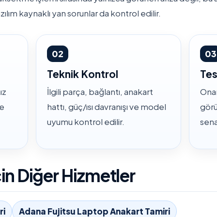
zılım kaynaklı yan sorunlar da kontrol edilir.
02
03
Teknik Kontrol
Tes
ız
İlgili parça, bağlantı, anakart
Onar
ve
hattı, güç/ısı davranışı ve model
görü
uyumu kontrol edilir.
sena
çin Diğer Hizmetler
ri
Adana Fujitsu Laptop Anakart Tamiri