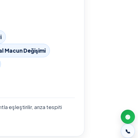
i
al Macun Değişimi
 eşleştirilir, arıza tespiti
🟢
📞