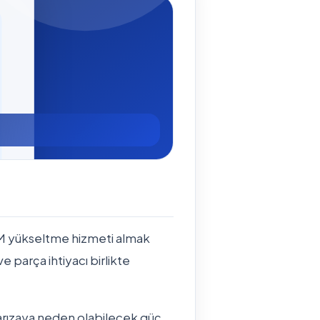
AM yükseltme hizmeti almak
ve parça ihtiyacı birlikte
 arızaya neden olabilecek güç,