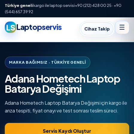
Türkiye geneli
kargo ile laptop servisi
+90 (212) 428 00 25 · +90
(544) 657 39 92
Laptopservis
LS
☰
Cihaz Takip
MARKA BAĞIMSIZ · TÜRKIYE GENELI
Adana Hometech Laptop
Batarya Değişimi
Adana Hometech Laptop Batarya Değişimi için kargo ile
arıza tespiti, fiyat onayı ve test sonrası teslim süreci.
Servis Kaydı Oluştur