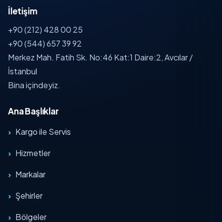
İletişim
+90 (212) 428 00 25
+90 (544) 657 39 92
Merkez Mah. Fatih Sk. No:46 Kat:1 Daire:2, Avcılar /
İstanbul
Bina içindeyiz.
Ana Başlıklar
Kargo ile Servis
Hizmetler
Markalar
Şehirler
Bölgeler