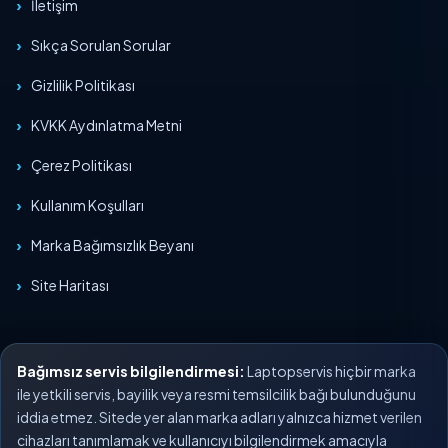
İletişim
Sıkça Sorulan Sorular
Gizlilik Politikası
KVKK Aydınlatma Metni
Çerez Politikası
Kullanım Koşulları
Marka Bağımsızlık Beyanı
Site Haritası
Bağımsız servis bilgilendirmesi:
Laptopservis hiçbir marka
ile yetkili servis, bayilik veya resmi temsilcilik bağı bulunduğunu
iddia etmez. Sitede yer alan marka adları yalnızca hizmet verilen
cihazları tanımlamak ve kullanıcıyı bilgilendirmek amacıyla