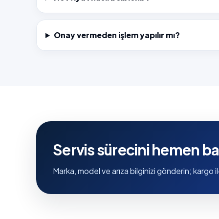
Onay vermeden işlem yapılır mı?
Servis sürecini hemen ba
Marka, model ve arıza bilginizi gönderin; kargo il