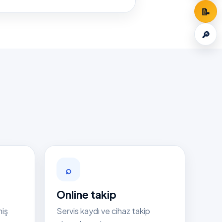
📝
🔎
⌕
Online takip
niş
Servis kaydı ve cihaz takip