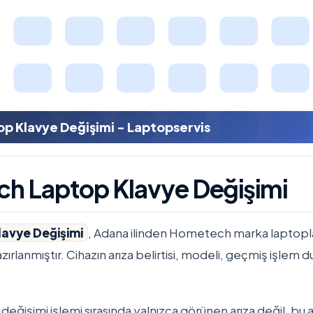
 Klavye Değişimi - Laptopservis
h Laptop Klavye Değişimi
avye Değişimi
, Adana ilinden Hometech marka laptopla
azırlanmıştır. Cihazın arıza belirtisi, modeli, geçmiş işlem 
ğişimi işlemi sırasında yalnızca görünen arıza değil, bu 