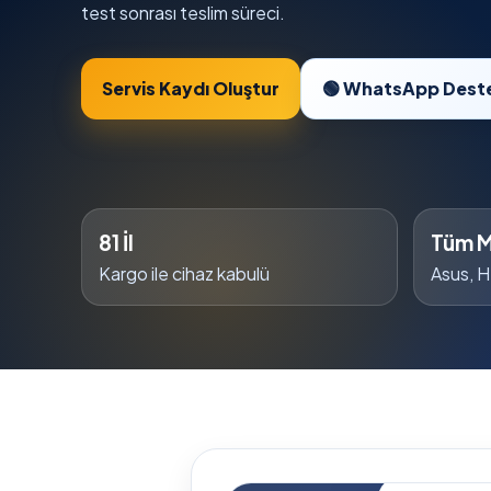
test sonrası teslim süreci.
Servis Kaydı Oluştur
🟢 WhatsApp Dest
81 İl
Tüm M
Kargo ile cihaz kabulü
Asus, H