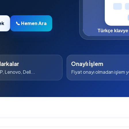
ek
📞 Hemen Ara
arkalar
Onaylı İşlem
P, Lenovo, Dell...
Fiyat onayı olmadan işlem 