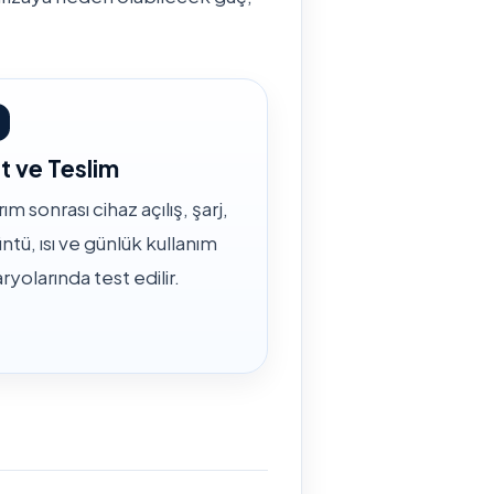
t ve Teslim
ım sonrası cihaz açılış, şarj,
ntü, ısı ve günlük kullanım
ryolarında test edilir.