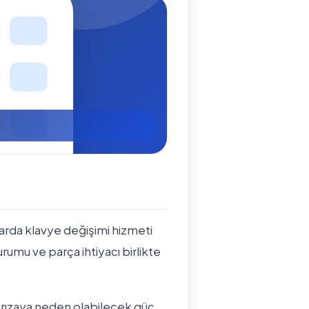
rda klavye değişimi hizmeti
durumu ve parça ihtiyacı birlikte
arızaya neden olabilecek güç,