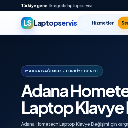
Türkiye geneli
kargo ile laptop servisi
LS
Laptopservis
Hizmetler
Ser
MARKA BAĞIMSIZ · TÜRKIYE GENELI
Adana Homet
Laptop Klavye 
Adana Hometech Laptop Klavye Değişimi için kargo il