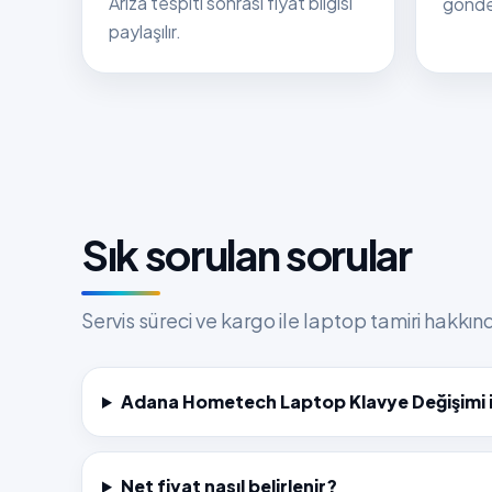
Arıza tespiti sonrası fiyat bilgisi
gönder
paylaşılır.
Sık sorulan sorular
Servis süreci ve kargo ile laptop tamiri hakkı
Adana Hometech Laptop Klavye Değişimi iç
Net fiyat nasıl belirlenir?