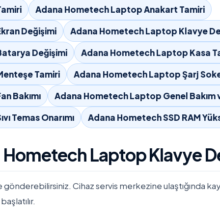
amiri
Adana Hometech Laptop Anakart Tamiri
kran Değişimi
Adana Hometech Laptop Klavye De
atarya Değişimi
Adana Hometech Laptop Kasa Ta
enteşe Tamiri
Adana Hometech Laptop Şarj Soket
an Bakımı
Adana Hometech Laptop Genel Bakım v
vı Temas Onarımı
Adana Hometech SSD RAM Yük
a Hometech Laptop Klavye D
e gönderebilirsiniz. Cihaz servis merkezine ulaştığında kayıtla
başlatılır.