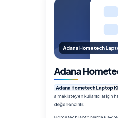
Adana Hometech Laptop
Adana Hometec
Adana Hometech Laptop Kl
almak isteyen kullanıcılar için h
değerlendirilir.
Hometech laptoplarda klavye de