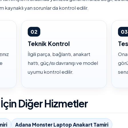
m kaynaklı yan sorunlar da kontrol edilir.
02
03
Teknik Kontrol
Tes
ınız
İlgili parça, bağlantı, anakart
Onar
ve
hattı, güç/ısı davranışı ve model
görü
uyumu kontrol edilir.
sena
çin Diğer Hizmetler
iri
Adana Monster Laptop Anakart Tamiri