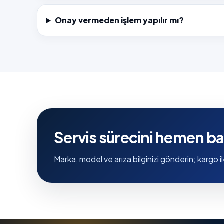
Onay vermeden işlem yapılır mı?
Servis sürecini hemen ba
Marka, model ve arıza bilginizi gönderin; kargo il