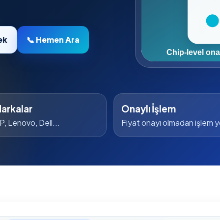
ek
📞 Hemen Ara
arkalar
Onaylı İşlem
P, Lenovo, Dell...
Fiyat onayı olmadan işlem 