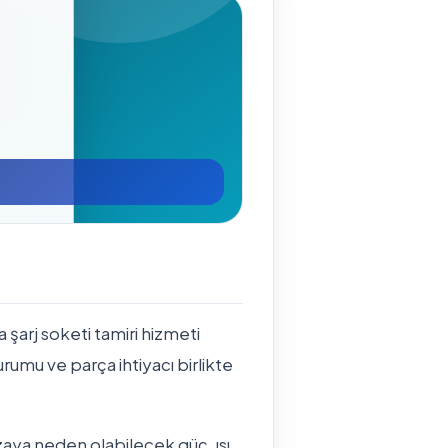
şarj soketi tamiri hizmeti
durumu ve parça ihtiyacı birlikte
ızaya neden olabilecek güç, ısı,