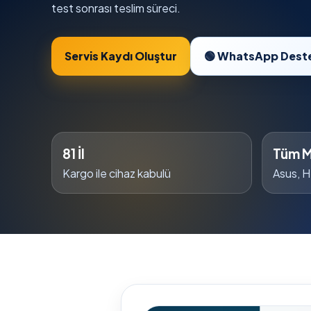
test sonrası teslim süreci.
Servis Kaydı Oluştur
🟢 WhatsApp Dest
81 İl
Tüm M
Kargo ile cihaz kabulü
Asus, H