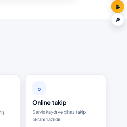
📝
🔎
⌕
Online takip
niş
Servis kaydı ve cihaz takip
ekranı hazırdır.