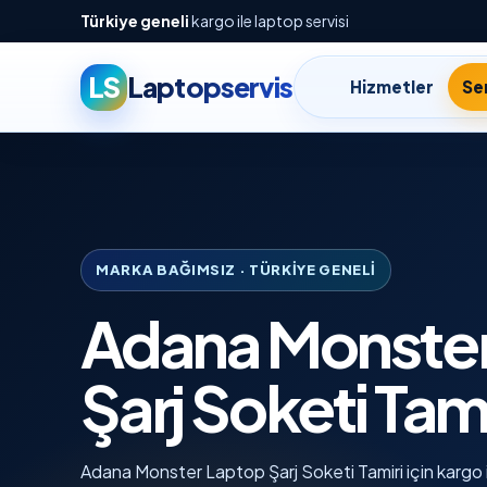
Türkiye geneli
kargo ile laptop servisi
LS
Laptopservis
Hizmetler
Ser
MARKA BAĞIMSIZ · TÜRKIYE GENELI
Adana Monster
Şarj Soketi Tami
Adana Monster Laptop Şarj Soketi Tamiri için kargo il