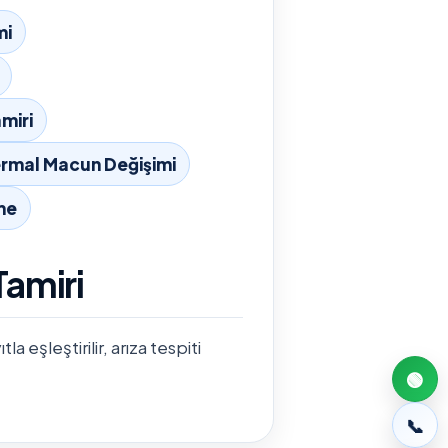
mi
miri
rmal Macun Değişimi
me
Tamiri
 eşleştirilir, arıza tespiti
🟢
📞