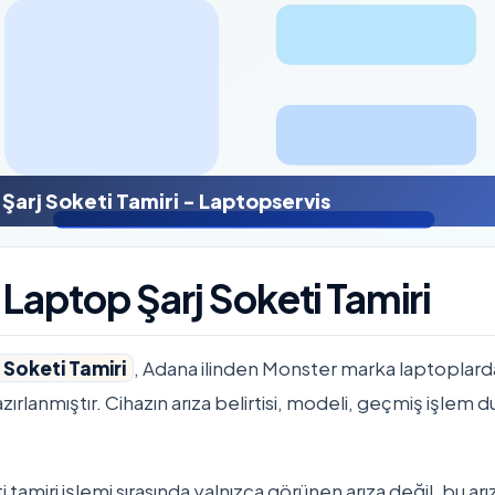
arj Soketi Tamiri - Laptopservis
Laptop Şarj Soketi Tamiri
Soketi Tamiri
, Adana ilinden Monster marka laptoplarda 
azırlanmıştır. Cihazın arıza belirtisi, modeli, geçmiş işlem 
tamiri işlemi sırasında yalnızca görünen arıza değil, bu ar